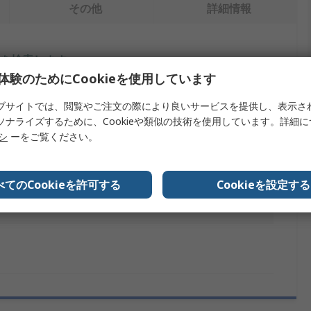
その他
詳細情報
を検索します。
体験のためにCookieを使用しています
内容
ブサイトでは、閲覧やご注文の際により良いサービスを提供し、表示さ
ソナライズするために、Cookieや類似の技術を使用しています。詳細
Daniels Manufacturing
リシ
ーをご覧ください。
タレットヘッド
圧着工具ポジショナー/ユニバーサルタレット
べてのCookieを許可する
Cookieを設定する
No