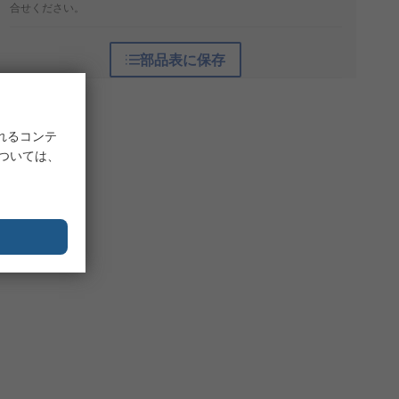
合せください。
部品表に保存
れるコンテ
については、