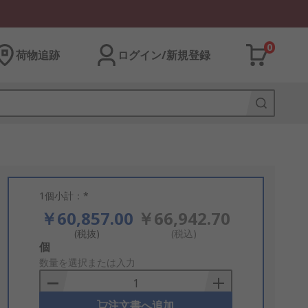
0
荷物追跡
ログイン/新規登録
1個小計：*
￥60,857.00
￥66,942.70
(税抜)
(税込)
Add
個
to
数量を選択または入力
Basket
注文書へ追加