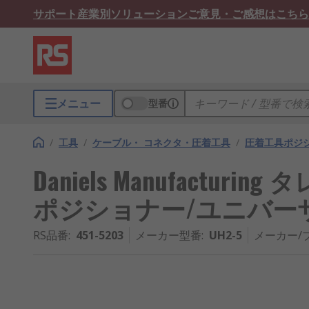
サポート
産業別ソリューション
ご意見・ご感想はこちら
メニュー
型番
/
工具
/
ケーブル・ コネクタ・圧着工具
/
圧着工具ポジシ
Daniels Manufactur
ポジショナー/ユニバーサル
RS品番
:
451-5203
メーカー型番
:
UH2-5
メーカー/