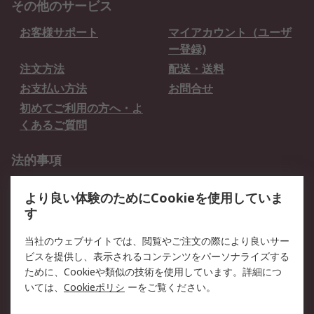
その他のサービス
お客様サポート
マイアカウント（ユーザ
ー登録)
注文方法
配送・送料
お支払い方法
お問合せ
初めてご利用の方へ・よ
くあるご質問
法的事項
プライバシーポリシー
ご利用規約
より良い体験のためにCookieを使用していま
クッキーポリシー
す
RSについて
当社のウェブサイトでは、閲覧やご注文の際により良いサー
ビスを提供し、表示されるコンテンツをパーソナライズする
会社概要
採用情報
ために、Cookieや類似の技術を使用しています。詳細につ
プレスリリース＆お知ら
コーポレートサイト
いては、
Cookieポリシ
ーをご覧ください。
せ