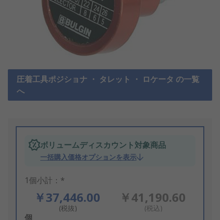
圧着工具ポジショナ ・ タレット ・ ロケータ の一覧
へ
ボリュームディスカウント対象商品
一括購入価格オプションを表示
1個小計：*
￥37,446.00
￥41,190.60
(税抜)
(税込)
Add
個