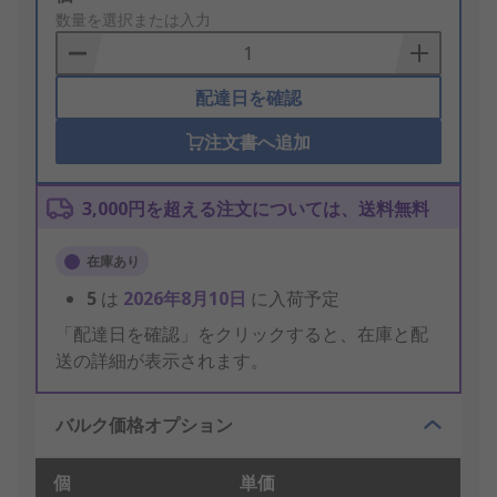
to
数量を選択または入力
Basket
配達日を確認
注文書へ追加
3,000円を超える注文については、送料無料
在庫あり
5
は
2026年8月10日
に入荷予定
「配達日を確認」をクリックすると、在庫と配
送の詳細が表示されます。
バルク価格オプション
個
単価