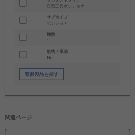
圧着工具ポジショナ
サブタイプ
ポジショナ
極数
1
規格 / 承認
No
類似製品を探す
関連ページ