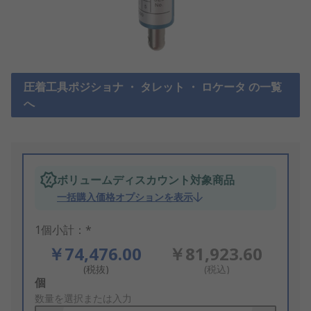
圧着工具ポジショナ ・ タレット ・ ロケータ の一覧
へ
ボリュームディスカウント対象商品
一括購入価格オプションを表示
1個小計：*
￥74,476.00
￥81,923.60
(税抜)
(税込)
Add
個
to
数量を選択または入力