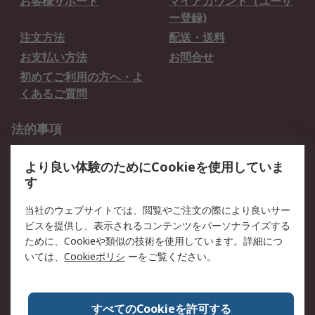
お客様サポート
マイアカウント（ユーザ
ー登録)
注文方法
配送・送料
お支払い方法
お問合せ
初めてご利用の方へ・よ
くあるご質問
法的事項
プライバシーポリシー
ご利用規約
より良い体験のためにCookieを使用していま
クッキーポリシー
す
RSについて
当社のウェブサイトでは、閲覧やご注文の際により良いサー
ビスを提供し、表示されるコンテンツをパーソナライズする
会社概要
採用情報
ために、Cookieや類似の技術を使用しています。詳細につ
プレスリリース＆お知ら
コーポレートサイト
いては、
Cookieポリシ
ーをご覧ください。
せ
全世界のRS
RSの歴史
すべてのCookieを許可する
ESGへの取り組み（英語）
認証について