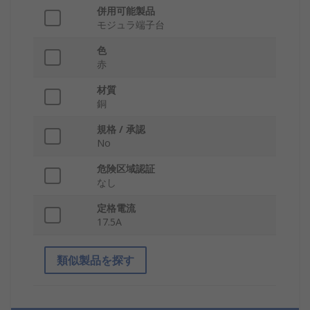
併用可能製品
モジュラ端子台
色
赤
材質
銅
規格 / 承認
No
危険区域認証
なし
定格電流
17.5A
類似製品を探す