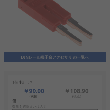
DINレール端子台アクセサリ の一覧へ
1個小計：*
￥99.00
￥108.90
(税抜)
(税込)
Add
個
to
数量を選択または入力