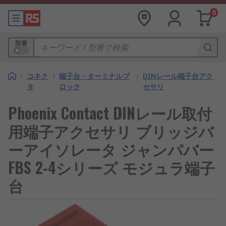
0
型番
/
コネク
/
端子台・ターミナルブ
/
DINレール端子台アク
タ
ロック
セサリ
Phoenix Contact DINレール取付
用端子アクセサリ ブリッジバ
ーアイソレータ ジャンパバー
FBS 2-4シリーズ モジュラ端子
台