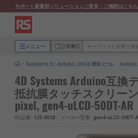
サポート
産業別ソリューション
ご意見・ご感想はこちら
メニュー
型番
/
Raspberry Pi・Arduino・ROCK 開発ツール
/
Arduino
4D Systems Arduino互換
抵抗膜タッチスクリーン, 解
pixel, gen4-uLCD-50DT-AR
RS品番
:
125-8028
メーカー型番
:
gen4-uLCD-50DT-