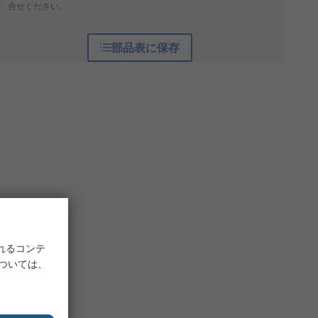
合せください。
部品表に保存
れるコンテ
については、