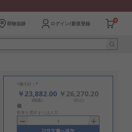
0
荷物追跡
ログイン/新規登録
1個小計：*
￥23,882.00
￥26,270.20
(税抜)
(税込)
Add
個
to
数量を選択または入力
Basket
注文書へ追加