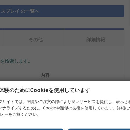
ディスプレイ の一覧へ
その他
詳細情報
を検索します。
内容
4D Systems
体験のためにCookieを使用しています
Arduino互換ディスプレイ
ブサイトでは、閲覧やご注文の際により良いサービスを提供し、表示さ
ソナライズするために、Cookieや類似の技術を使用しています。詳細
5インチ
リシ
ーをご覧ください。
ジー
抵抗膜タッチスクリーン