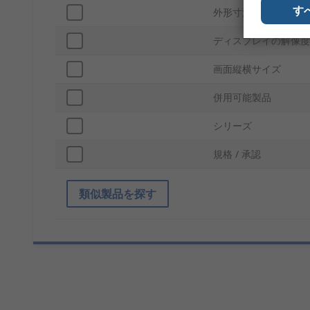
す
外形寸法
ディスプレイの解像度
画面縦横サイズ
併用可能製品
シリーズ
規格 / 承認
類似製品を探す