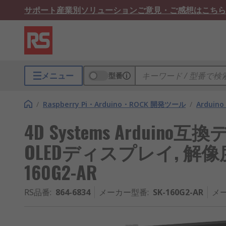
サポート
産業別ソリューション
ご意見・ご感想はこちら
メニュー
型番
/
Raspberry Pi・Arduino・ROCK 開発ツール
/
Arduino
4D Systems Arduino互換
OLEDディスプレイ, 解像度：160
160G2-AR
RS品番
:
864-6834
メーカー型番
:
SK-160G2-AR
メ