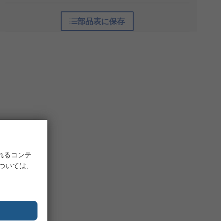
部品表に保存
れるコンテ
については、