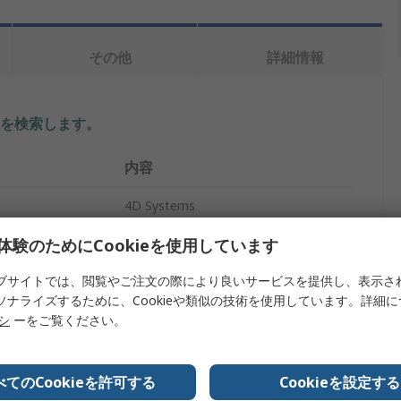
その他
詳細情報
を検索します。
内容
4D Systems
Arduino互換ディスプレイ
体験のためにCookieを使用しています
1.7インチ
ブサイトでは、閲覧やご注文の際により良いサービスを提供し、表示さ
ソナライズするために、Cookieや類似の技術を使用しています。詳細
ジー
OLEDディスプレイ
リシ
ーをご覧ください。
52 x 36 x 15.5 mm
べてのCookieを許可する
Cookieを設定する
160 x 128 pixel