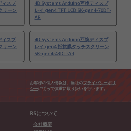
互換ディスプ
4D Systems Arduino互換ディスプ
スクリーン
レイ gen4 TFT LCD SK-gen4-70DT-
AR
互換ディスプ
4D Systems Arduino互換ディスプ
スクリーン
レイ gen4 抵抗膜タッチスクリーン
SK-gen4-43DT-AR
お客様の個人情報は、当社の
プライバシーポリ
シー
に従って慎重に取り扱いを行います。
RSについて
会社概要