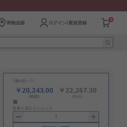
0
荷物追跡
ログイン/新規登録
1個小計：*
￥20,243.00
￥22,267.30
(税抜)
(税込)
Add
個
to
数量を選択または入力
Basket