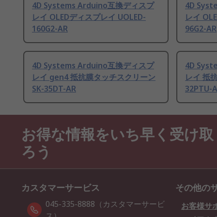
4D Systems Arduino互換ディスプ
4D Sys
レイ OLEDディスプレイ UOLED-
レイ OL
160G2-AR
96G2-AR
4D Systems Arduino互換ディスプ
4D Sys
レイ gen4 抵抗膜タッチスクリーン
レイ 抵抗
SK-35DT-AR
32PTU-
お得な情報をいち早く受け取
ろう
カスタマーサービス
その他の
045-335-8888（カスタマーサービ
お客様サ
ス）