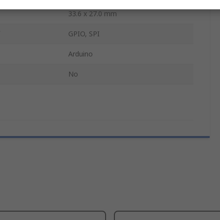
33.6 x 27.0 mm
GPIO, SPI
Arduino
No