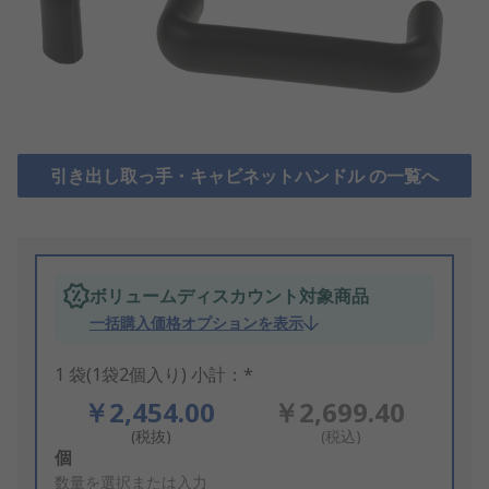
引き出し取っ手・キャビネットハンドル の一覧へ
ボリュームディスカウント対象商品
一括購入価格オプションを表示
1 袋(1袋2個入り) 小計：*
￥2,454.00
￥2,699.40
(税抜)
(税込)
Add
個
to
数量を選択または入力