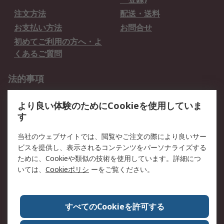
注文方法
配送・送料
お支払い方法
お問合せ
初めてご利用の方へ・よ
くあるご質問
法的事項
プライバシーポリシー
ご利用規約
より良い体験のためにCookieを使用していま
クッキーポリシー
す
RSについて
当社のウェブサイトでは、閲覧やご注文の際により良いサー
ビスを提供し、表示されるコンテンツをパーソナライズする
会社概要
採用情報
ために、Cookieや類似の技術を使用しています。詳細につ
プレスリリース＆お知ら
コーポレートサイト
いては、
Cookieポリシ
ーをご覧ください。
せ
全世界のRS
RSの歴史
すべてのCookieを許可する
ESGへの取り組み（英語）
認証について