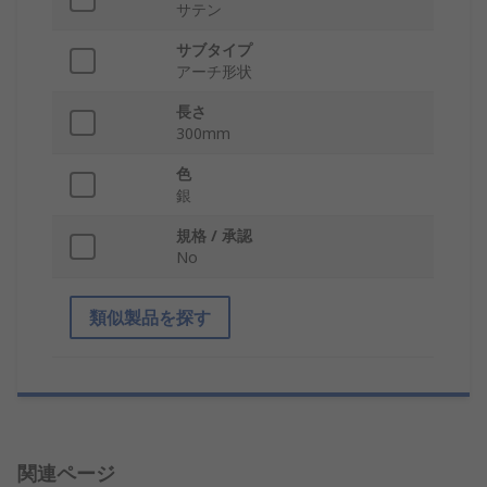
サテン
サブタイプ
アーチ形状
長さ
300mm
色
銀
規格 / 承認
No
類似製品を探す
関連ページ