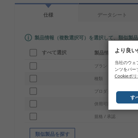
仕様
データシート
製品情報（複数選択可）を選択して、類似製品
より良い
すべて選択
製品情報
当社のウェ
ブランド
ンツをパー
Cookieポ
種類
プロダクトタイプ
す
併用可能製品
規格 / 承認
類似製品を探す