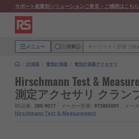
サポート
産業別ソリューション
ご意見・ご感想はこちら
メニュー
型番
/
計測器
/
電気計測器
/
電気計測器アクセサリ
Hirschmann Test & M
測定アクセサリ クラン
RS品番
:
280-9077
メーカー型番
:
973865001
メーカ
Hirschmann Test & Measurement