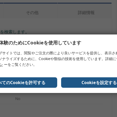
その他
詳細情報
を検索します。
体験のためにCookieを使用しています
内容
ブサイトでは、閲覧やご注文の際により良いサービスを提供し、表示さ
Hirschmann Test & Measurement
ソナライズするために、Cookieや類似の技術を使用しています。詳細
リシ
ーをご覧ください。
電気テスト及び測定アクセサリ
電気テスト及び測定アクセサリ
べてのCookieを許可する
Cookieを設定する
クランプメーター
No