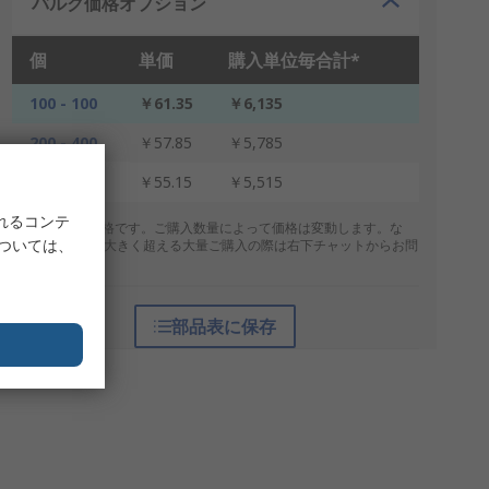
バルク価格オプション
個
単価
購入単位毎合計*
100 - 100
￥61.35
￥6,135
200 - 400
￥57.85
￥5,785
500 +
￥55.15
￥5,515
れるコンテ
* 表示は参考価格です。ご購入数量によって価格は変動します。な
については、
お、上記数量を大きく超える大量ご購入の際は右下チャットからお問
合せください。
部品表に保存