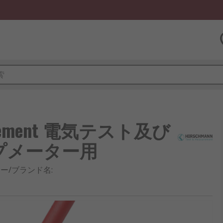
easurement 電気テスト及び
プメーター用
ー/ブランド名
: