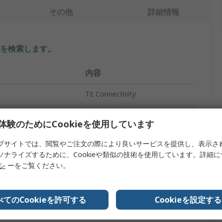
その他
詳細情報
を検索します。
内容
TE Connectivity
1.5mm
体験のためにCookieを使用しています
タイプ
熱収縮チューブ
ブサイトでは、閲覧やご注文の際により良いサービスを提供し、表示さ
ソナライズするために、Cookieや類似の技術を使用しています。詳細
黒
リシ
ーをご覧ください。
径
0.5mm
2:1
べてのCookieを許可する
Cookieを設定する
さ
1.2m