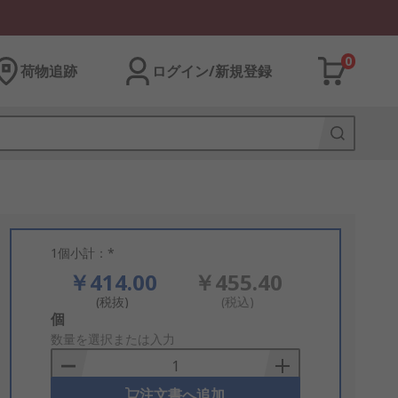
0
荷物追跡
ログイン/新規登録
1個小計：*
￥414.00
￥455.40
(税抜)
(税込)
Add
個
to
数量を選択または入力
Basket
注文書へ追加