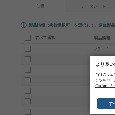
仕様
データシート
製品情報（複数選択可）を選択して、類似製品
すべて選択
製品情報
ブランド
スリーブ径
より良い
プロダクト
当社のウェ
ンツをパー
色
Cookieポ
シュリンク
収縮率
す
スリーブ長