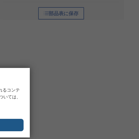
部品表に保存
れるコンテ
については、