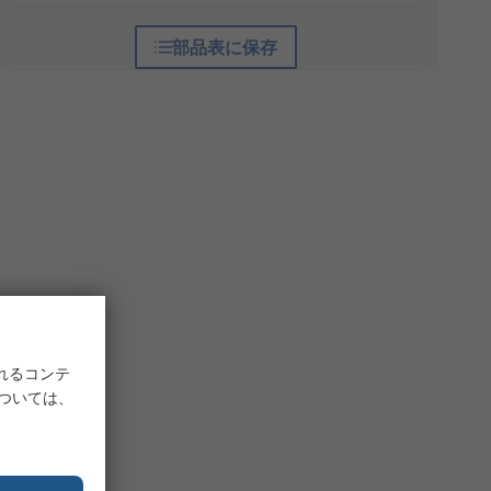
部品表に保存
れるコンテ
については、