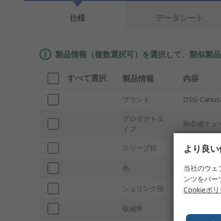
仕様
データシート
製品情報（複数選択可）を選択して、類似製品
すべて選択
製品情報
内容
ブランド
DSG-Canus
プロダクトタ
熱収縮チュ
イプ
より良い
スリーブ径
2.4mm
当社のウェ
色
黒
ンツをパー
シュリンク径
1.2mm
Cookieポ
収縮率
2:1