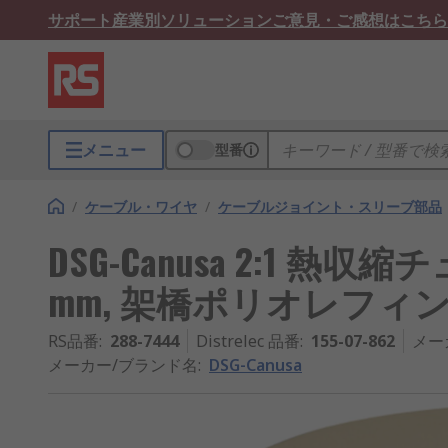
サポート
産業別ソリューション
ご意見・ご感想はこちら
メニュー
型番
/
ケーブル・ワイヤ
/
ケーブルジョイント・スリーブ部品
DSG-Canusa 2:1 熱収縮チ
mm, 架橋ポリオレフィン, 
RS品番
:
288-7444
Distrelec 品番
:
155-07-862
メー
メーカー/ブランド名
:
DSG-Canusa