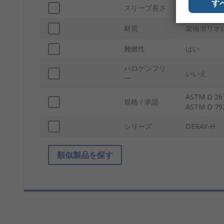
す
スリーブ長さ
150m
材質
架橋ポリオ
難燃性
はい
ハロゲンフリ
いいえ
ー
ASTM D 267
規格 / 承認
ASTM D 79
シリーズ
DERAY-H
類似製品を探す