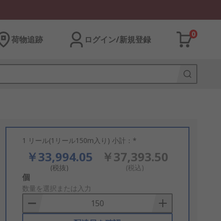
0
荷物追跡
ログイン/新規登録
1 リール(1リール150m入り) 小計：*
￥33,994.05
￥37,393.50
(税抜)
(税込)
Add
個
to
数量を選択または入力
Basket