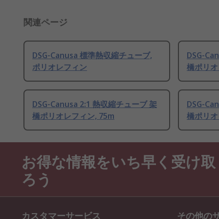
関連ページ
DSG-Canusa 標準熱収縮チューブ,
DSG-Ca
ポリオレフィン
橋ポリオレ
DSG-Canusa 2:1 熱収縮チューブ 架
DSG-Ca
橋ポリオレフィン, 75m
橋ポリオ
お得な情報をいち早く受け取
ろう
カスタマーサービス
その他の