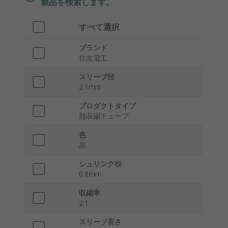
製品を検索します。
すべて選択
ブランド
住友電工
スリーブ径
2.1mm
プロダクトタイプ
熱収縮チューブ
色
黒
シュリンク径
0.8mm
収縮率
2:1
スリーブ長さ