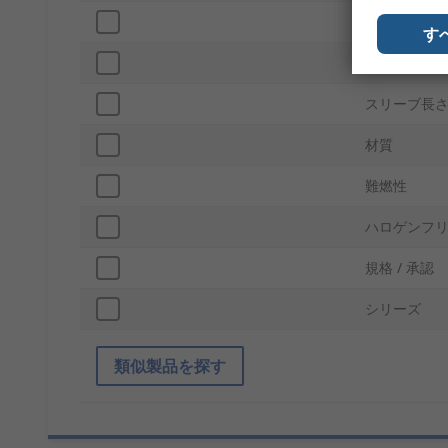
シュリンク
す
収縮率
スリーブ長
材質
難燃性
ハロゲンフ
規格 / 承認
シリーズ
類似製品を探す