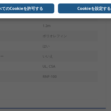
径
6.4mm
べてのCookieを許可する
Cookieを設定する
2:1
さ
1.2m
ポリオレフィン
はい
リー
いいえ
UL, CSA
RNF-100