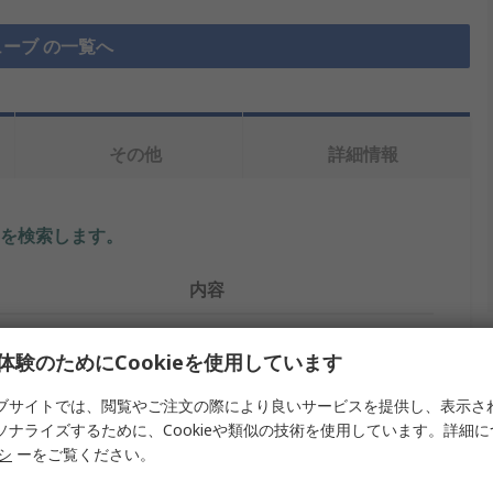
ーブ の一覧へ
その他
詳細情報
を検索します。
内容
TE Connectivity
体験のためにCookieを使用しています
タイプ
熱収縮チューブ
ブサイトでは、閲覧やご注文の際により良いサービスを提供し、表示さ
12.7mm
ソナライズするために、Cookieや類似の技術を使用しています。詳細
リシ
ーをご覧ください。
赤