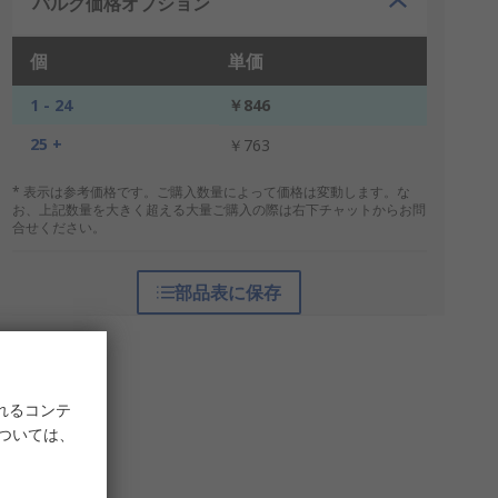
バルク価格オプション
個
単価
1 - 24
￥846
25 +
￥763
* 表示は参考価格です。ご購入数量によって価格は変動します。な
お、上記数量を大きく超える大量ご購入の際は右下チャットからお問
合せください。
部品表に保存
れるコンテ
については、