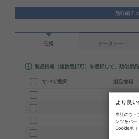
熱収縮チュ
仕様
データシート
製品情報（複数選択可）を選択して、類似製品
すべて選択
製品情報
ブランド
より良い
プロダクト
当社のウェ
スリーブ径
ンツをパー
Cookieポ
色