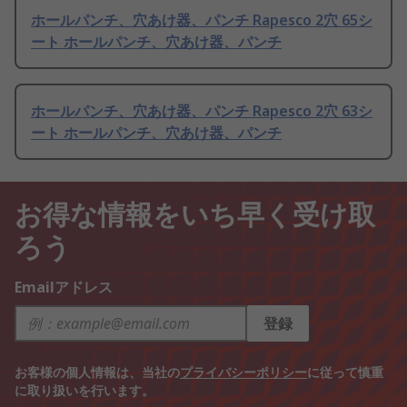
ホールパンチ、穴あけ器、パンチ Rapesco 2穴 65シ
ート ホールパンチ、穴あけ器、パンチ
ホールパンチ、穴あけ器、パンチ Rapesco 2穴 63シ
ート ホールパンチ、穴あけ器、パンチ
お得な情報をいち早く受け取
ろう
Emailアドレス
登録
お客様の個人情報は、当社の
プライバシーポリシー
に従って慎重
に取り扱いを行います。