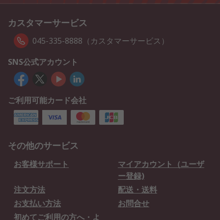
カスタマーサービス
045-335-8888（カスタマーサービス）
SNS公式アカウント
ご利用可能カード会社
その他のサービス
お客様サポート
マイアカウント（ユーザ
ー登録)
注文方法
配送・送料
お支払い方法
お問合せ
初めてご利用の方へ・よ