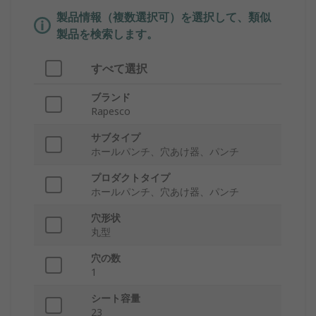
製品情報（複数選択可）を選択して、類似
製品を検索します。
すべて選択
ブランド
Rapesco
サブタイプ
ホールパンチ、穴あけ器、パンチ
プロダクトタイプ
ホールパンチ、穴あけ器、パンチ
穴形状
丸型
穴の数
1
シート容量
23