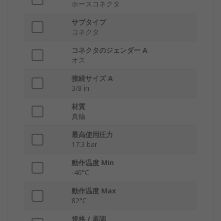
ホースコネクタ
サブタイプ
コネクタ
コネクタのジェンダー A
オス
接続サイズ A
3/8 in
材質
真鍮
最高使用圧力
17.3 bar
動作温度 Min
-40°C
動作温度 Max
82°C
規格 / 承認