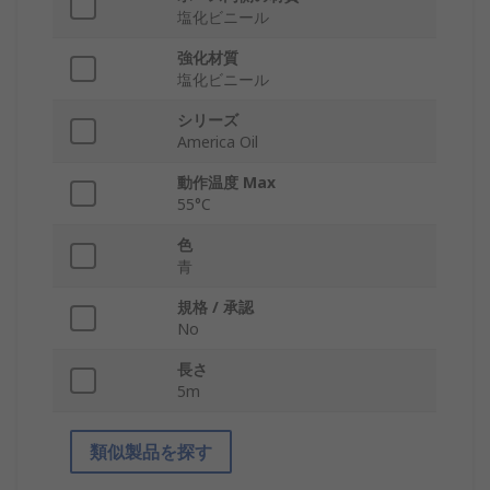
塩化ビニール
強化材質
塩化ビニール
シリーズ
America Oil
動作温度 Max
55°C
色
青
規格 / 承認
No
長さ
5m
類似製品を探す