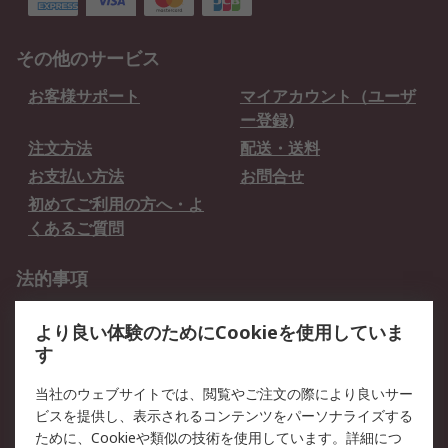
その他のサービス
お客様サポート
マイアカウント（ユーザ
ー登録)
注文方法
配送・送料
お支払い方法
お問合せ
初めてご利用の方へ・よ
くあるご質問
法的事項
プライバシーポリシー
ご利用規約
より良い体験のためにCookieを使用していま
クッキーポリシー
す
RSについて
当社のウェブサイトでは、閲覧やご注文の際により良いサー
ビスを提供し、表示されるコンテンツをパーソナライズする
会社概要
採用情報
ために、Cookieや類似の技術を使用しています。詳細につ