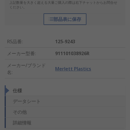
上記数量を大きく超える大量ご購入の際は右下チャットからお問合せ
ください。
部品表に保存
RS品番
:
125-9243
メーカー型番
:
911101038926R
メーカー/ブランド
Merlett Plastics
名
:
仕様
データシート
その他
詳細情報