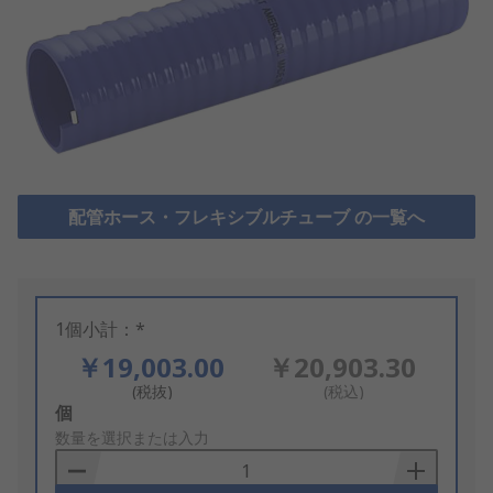
配管ホース・フレキシブルチューブ の一覧へ
1個小計：*
￥19,003.00
￥20,903.30
(税抜)
(税込)
Add
個
to
数量を選択または入力
Basket