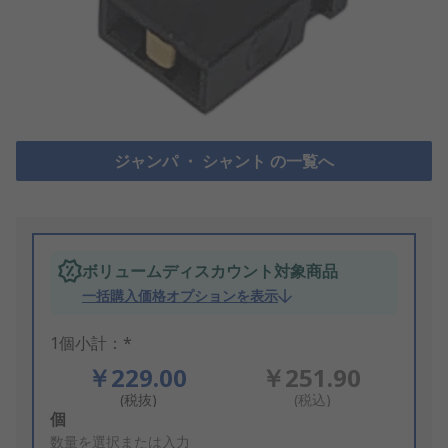
ジャンパ ・ シャント の一覧へ
ボリュームディスカウント対象商品
一括購入価格オプションを表示
1個小計：*
￥229.00
￥251.90
(税抜)
(税込)
Add
個
to
数量を選択または入力