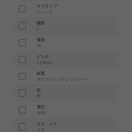
サブタイプ
シャント
極数
2
電流
3A
ピッチ
2.54mm
材質
ポリブチレンテレフタレート
色
黒
電圧
200V
オス・メス
メス