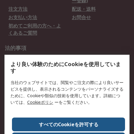
ー登録)
注文方法
配送・送料
お支払い方法
お問合せ
初めてご利用の方へ・よ
くあるご質問
法的事項
プライバシーポリシー
ご利用規約
より良い体験のためにCookieを使用していま
クッキーポリシー
す
RSについて
当社のウェブサイトでは、閲覧やご注文の際により良いサー
ビスを提供し、表示されるコンテンツをパーソナライズする
会社概要
採用情報
ために、Cookieや類似の技術を使用しています。詳細につ
プレスリリース＆お知ら
コーポレートサイト
いては、
Cookieポリシ
ーをご覧ください。
せ
全世界のRS
RSの歴史
すべてのCookieを許可する
ESGへの取り組み（英語）
認証について