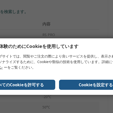
を検索します。
内容
RS PRO
イプ
非接触電圧表示器
体験のためにCookieを使用しています
タイプ
電圧
ブサイトでは、閲覧やご注文の際により良いサービスを提供し、表示さ
ソナライズするために、Cookieや類似の技術を使用しています。詳細
2 x AAA
リシ
ーをご覧ください。
No
べてのCookieを許可する
Cookieを設定する
電池
-20°C
50°C