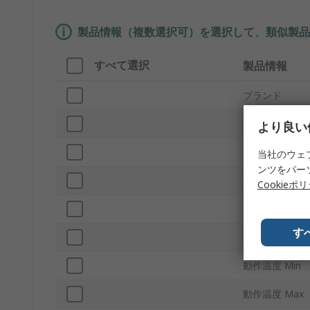
製品情報（複数選択可）を選択して、類似製品
すべて選択
製品情報
ブランド
プロダクトタ
より良い
インジケータ
当社のウェ
ンツをパー
使用電池
Cookieポ
規格 / 承認
す
電源
動作温度 Min
動作温度 Max