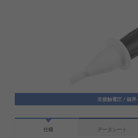
非接触電圧 / 磁
仕様
データシート