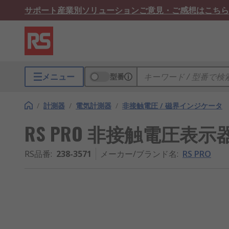
サポート
産業別ソリューション
ご意見・ご感想はこちら
メニュー
型番
/
計測器
/
電気計測器
/
非接触電圧 / 磁界インジケータ
RS PRO 非接触電圧表示器, 
RS品番
:
238-3571
メーカー/ブランド名
:
RS PRO