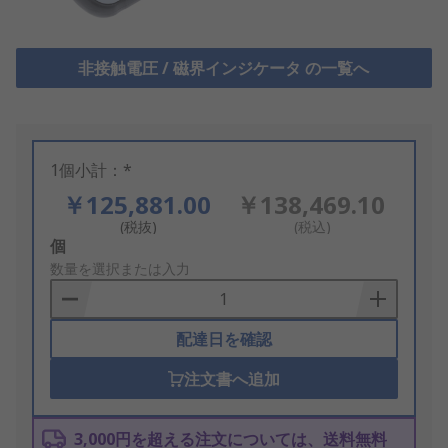
非接触電圧 / 磁界インジケータ の一覧へ
1個小計：*
￥125,881.00
￥138,469.10
(税抜)
(税込)
Add
個
to
数量を選択または入力
Basket
配達日を確認
注文書へ追加
3,000円を超える注文については、送料無料