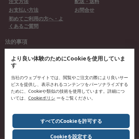
注文方法
配送・送料
お支払い方法
お問合せ
初めてご利用の方へ・よ
くあるご質問
法的事項
プライバシーポリシー
ご利用規約
より良い体験のためにCookieを使用していま
クッキーポリシー
す
RSについて
当社のウェブサイトでは、閲覧やご注文の際により良いサー
ビスを提供し、表示されるコンテンツをパーソナライズする
会社概要
採用情報
ために、Cookieや類似の技術を使用しています。詳細につ
プレスリリース＆お知ら
コーポレートサイト
いては、
Cookieポリシ
ーをご覧ください。
せ
全世界のRS
RSの歴史
すべてのCookieを許可する
ESGへの取り組み（英語）
認証について
Cookieを設定する