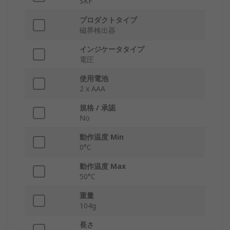
SKF
プロダクトタイプ
磁界検出器
インジケータタイプ
電圧
使用電池
2 x AAA
規格 / 承認
No
動作温度 Min
0°C
動作温度 Max
50°C
重量
104g
長さ