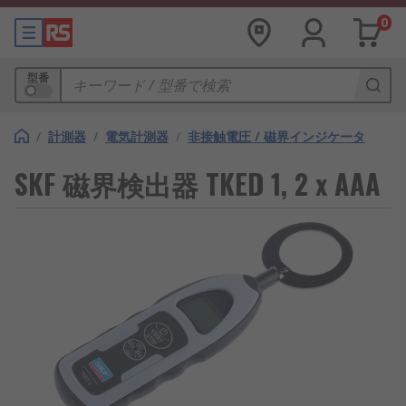
0
型番
/
計測器
/
電気計測器
/
非接触電圧 / 磁界インジケータ
SKF 磁界検出器 TKED 1, 2 x AAA