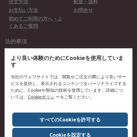
注文方法
配送・送料
お支払い方法
お問合せ
初めてご利用の方へ・よ
くあるご質問
法的事項
プライバシーポリシー
ご利用規約
より良い体験のためにCookieを使用していま
クッキーポリシー
す
RSについて
当社のウェブサイトでは、閲覧やご注文の際により良いサー
ビスを提供し、表示されるコンテンツをパーソナライズする
会社概要
採用情報
ために、Cookieや類似の技術を使用しています。詳細につ
プレスリリース＆お知ら
コーポレートサイト
いては、
Cookieポリシ
ーをご覧ください。
せ
全世界のRS
RSの歴史
すべてのCookieを許可する
ESGへの取り組み（英語）
認証について
Cookieを設定する