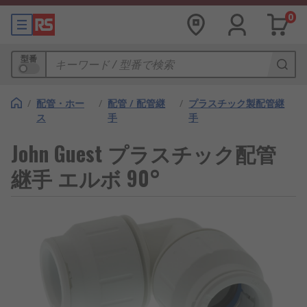
0
型番
/
配管・ホー
/
配管 / 配管継
/
プラスチック製配管継
ス
手
手
John Guest プラスチック配管
継手 エルボ 90°