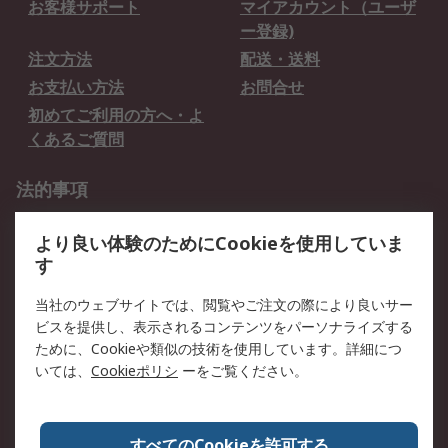
お客様サポート
マイアカウント（ユーザ
ー登録)
注文方法
配送・送料
お支払い方法
お問合せ
初めてご利用の方へ・よ
くあるご質問
法的事項
プライバシーポリシー
ご利用規約
より良い体験のためにCookieを使用していま
クッキーポリシー
す
RSについて
当社のウェブサイトでは、閲覧やご注文の際により良いサー
ビスを提供し、表示されるコンテンツをパーソナライズする
会社概要
採用情報
ために、Cookieや類似の技術を使用しています。詳細につ
プレスリリース＆お知ら
コーポレートサイト
いては、
Cookieポリシ
ーをご覧ください。
せ
全世界のRS
RSの歴史
すべてのCookieを許可する