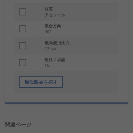
材質
アセタール
嵌合方向
90°
最高使用圧力
12 bar
規格 / 承認
No
類似製品を探す
関連ページ