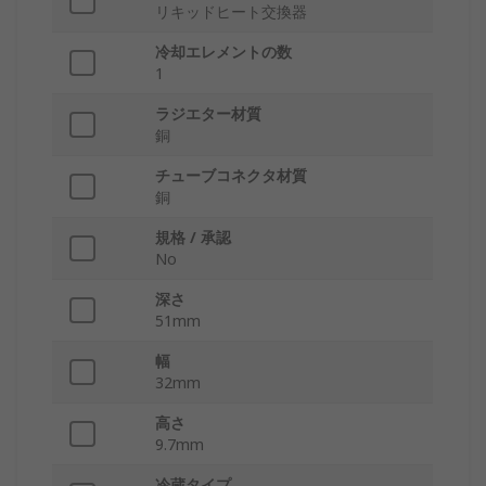
リキッドヒート交換器
冷却エレメントの数
1
ラジエター材質
銅
チューブコネクタ材質
銅
規格 / 承認
No
深さ
51mm
幅
32mm
高さ
9.7mm
冷蔵タイプ