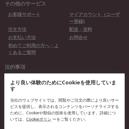
その他のサービス
お客様サポート
マイアカウント（ユーザ
ー登録)
注文方法
配送・送料
お支払い方法
お問合せ
初めてご利用の方へ・よ
くあるご質問
法的事項
プライバシーポリシー
ご利用規約
より良い体験のためにCookieを使用していま
クッキーポリシー
す
RSについて
当社のウェブサイトでは、閲覧やご注文の際により良いサー
ビスを提供し、表示されるコンテンツをパーソナライズする
会社概要
採用情報
ために、Cookieや類似の技術を使用しています。詳細につ
プレスリリース＆お知ら
コーポレートサイト
いては、
Cookieポリシ
ーをご覧ください。
せ