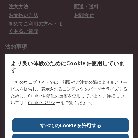
注文方法
配送・送料
お支払い方法
お問合せ
初めてご利用の方へ・よ
くあるご質問
法的事項
プライバシーポリシー
ご利用規約
より良い体験のためにCookieを使用していま
クッキーポリシー
す
RSについて
当社のウェブサイトでは、閲覧やご注文の際により良いサー
ビスを提供し、表示されるコンテンツをパーソナライズする
会社概要
採用情報
ために、Cookieや類似の技術を使用しています。詳細につ
プレスリリース＆お知ら
コーポレートサイト
いては、
Cookieポリシ
ーをご覧ください。
せ
全世界のRS
RSの歴史
すべてのCookieを許可する
ESGへの取り組み（英語）
認証について