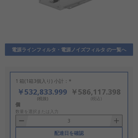
電源ラインフィルタ・電源ノイズフィルタ の一覧へ
1 箱(1箱3個入り) 小計：*
￥532,833.999
￥586,117.398
(税抜)
(税込)
Add
個
to
数量を選択または入力
Basket
配達日を確認