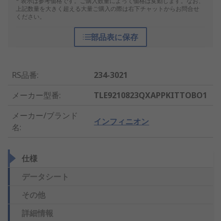
* 表示は参考価格です。ご購入数量によって価格は変動します。なお、
上記数量を大きく超える大量ご購入の際は右下チャットからお問合せ
ください。
部品表に保存
RS品番
:
234-3021
メーカー型番
:
TLE9210823QXAPPKITTOBO1
メーカー/ブランド
インフィニオン
名
:
仕様
データシート
その他
詳細情報