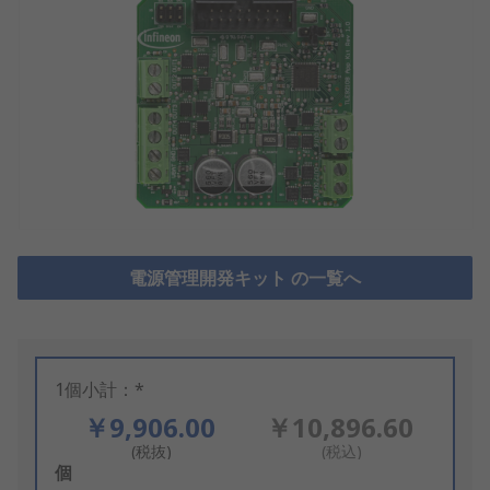
電源管理開発キット の一覧へ
1個小計：*
￥9,906.00
￥10,896.60
(税抜)
(税込)
Add
個