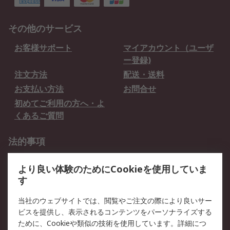
その他のサービス
お客様サポート
マイアカウント（ユーザ
ー登録)
注文方法
配送・送料
お支払い方法
お問合せ
初めてご利用の方へ・よ
くあるご質問
法的事項
プライバシーポリシー
ご利用規約
より良い体験のためにCookieを使用していま
クッキーポリシー
す
RSについて
当社のウェブサイトでは、閲覧やご注文の際により良いサー
ビスを提供し、表示されるコンテンツをパーソナライズする
会社概要
採用情報
ために、Cookieや類似の技術を使用しています。詳細につ