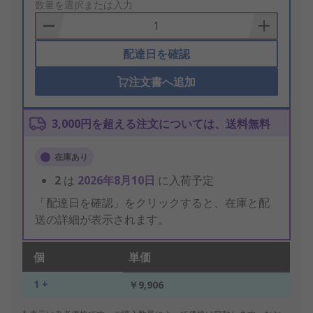
to
数量を選択または入力
Basket
配達日を確認
注文書へ追加
3,000円を超える注文については、送料無料
在庫あり
2
は
2026年8月10日
に入荷予定
「配達日を確認」をクリックすると、在庫と配
送の詳細が表示されます。
個
単価
1 +
￥9,906