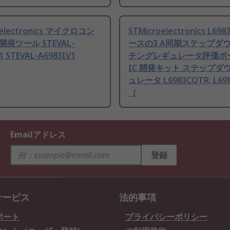
oelectronics マイクロコン
STMicroelectronics L69
発ツール STEVAL-
ースの3 A同期ステップダ
1 STEVAL-A6983IV1
チングレギュレータ評価ボ
IC 開発キット ステップダ
ュレータ L6983CQTR, L69
（
Emailアドレス
登録
サービス
法的事項
ポート
プライバシーポリシー