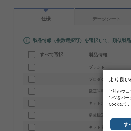
仕様
データシート
製品情報（複数選択可）を選択して、類似製品
すべて選択
製品情報
ブランド
より良い
プロダクトタイプ
当社のウェ
電源管理機能
ンツをパー
キットの分類
Cookieポ
搭載機器
す
キット名