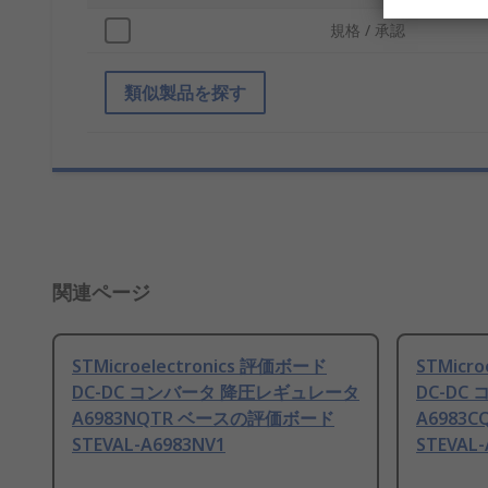
規格 / 承認
類似製品を探す
関連ページ
STMicroelectronics 評価ボード
STMicr
DC-DC コンバータ 降圧レギュレータ
DC-DC
A6983NQTR ベースの評価ボード
A6983
STEVAL-A6983NV1
STEVAL-