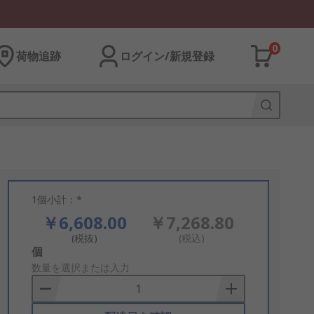
0
荷物追跡
ログイン/新規登録
1個小計：*
￥6,608.00
￥7,268.80
(税抜)
(税込)
Add
個
to
数量を選択または入力
Basket