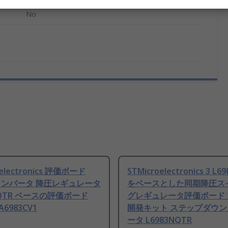
No
oelectronics 評価ボード
STMicroelectronics 3 L6
 コンバータ 降圧レギュレータ
をベースとした同期降圧ス
CQTR ベースの評価ボード
グレギュレータ評価ボード 
A6983CV1
開発キット ステップダウ
ータ L6983NQTR