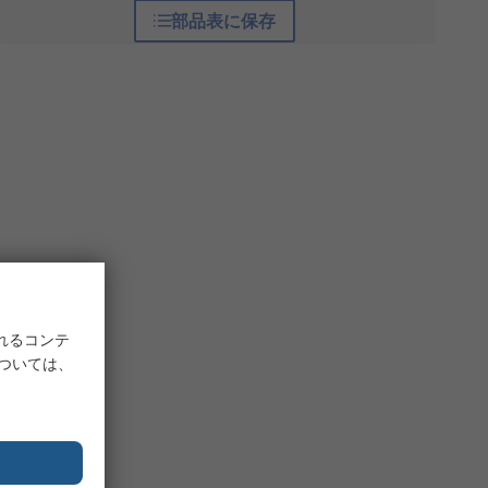
部品表に保存
れるコンテ
については、