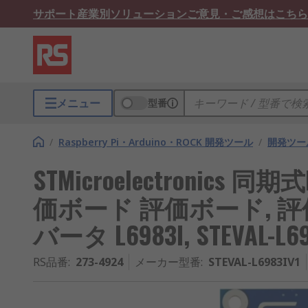
サポート
産業別ソリューション
ご意見・ご感想はこちら
メニュー
型番
/
Raspberry Pi・Arduino・ROCK 開発ツール
/
開発ツー
STMicroelectronics
価ボード 評価ボード, 
バータ L6983I, STEVAL-L69
RS品番
:
273-4924
メーカー型番
:
STEVAL-L6983IV1