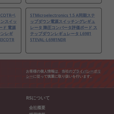
83CQTRベ
STMicroelectronics 1.5 A同期ステ
ウンスイッ
ップダウン電源スイッチングレギュ
ード 電源
レータ 降圧コンバータ評価ボード ス
ウンレギ
テップダウンレギュレータ L6981
83CQTR
STEVAL-L6981NDR
お客様の個人情報は、当社の
プライバシーポリ
シー
に従って慎重に取り扱いを行います。
RSについて
会社概要