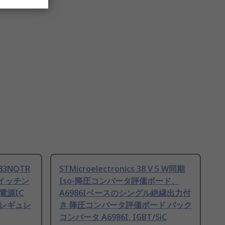
983NQTR
STMicroelectronics 38 V 5 W同期
イッチン
Iso-降圧コンバータ評価ボード、
電源IC
A6986Iベースのシングル絶縁出力付
ンレギュレ
き 降圧コンバータ評価ボード バック
コンバータ A6986I, IGBT/SiC