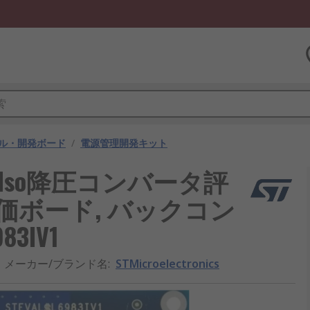
ル・開発ボード
/
電源管理開発キット
 同期式Iso降圧コンバータ評
評価ボード, バックコン
83IV1
メーカー/ブランド名
:
STMicroelectronics