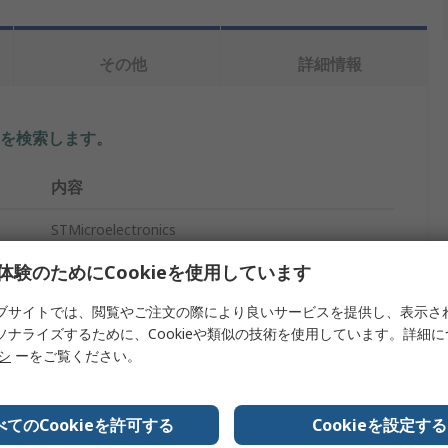
その他
詳細情報
を検索します。
内容
STMicroelectronics
体験のためにCookieを使用しています
評価ボード
ブサイトでは、閲覧やご注文の際により良いサービスを提供し、表示さ
バックコンバータ
ソナライズするために、Cookieや類似の技術を使用しています。詳細
評価ボード
リシ
ーをご覧ください。
L6983I
べてのCookieを許可する
Cookieを設定する
同期式Iso降圧コンバータ評価ボード