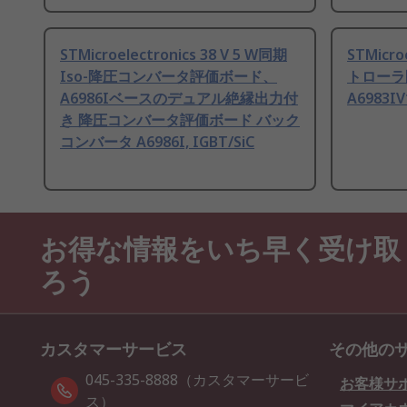
STMicroelectronics 38 V 5 W同期
STMicr
Iso-降圧コンバータ評価ボード、
トローラ開
A6986Iベースのデュアル絶縁出力付
A6983IV
き 降圧コンバータ評価ボード バック
コンバータ A6986I, IGBT/SiC
お得な情報をいち早く受け取
ろう
カスタマーサービス
その他の
045-335-8888（カスタマーサービ
お客様サ
ス）