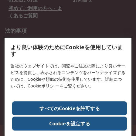
初めてご利用の方へ・よ
くあるご質問
法的事項
プライバシーポリシー
ご利用規約
より良い体験のためにCookieを使用していま
クッキーポリシー
す
RSについて
当社のウェブサイトでは、閲覧やご注文の際により良いサー
ビスを提供し、表示されるコンテンツをパーソナライズする
会社概要
採用情報
ために、Cookieや類似の技術を使用しています。詳細につ
プレスリリース＆お知ら
コーポレートサイト
いては、
Cookieポリシ
ーをご覧ください。
せ
全世界のRS
RSの歴史
すべてのCookieを許可する
ESGへの取り組み（英語）
認証について
Cookieを設定する
〒240-0005 神奈川県横浜市保土ヶ谷区神戸町134番地 横浜ビジネスパーク ウ
エストタワー12階
© アールエスコンポーネンツ株式会社