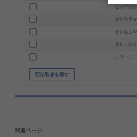
ピッチ円径
動作温度 M
動作温度 M
規格 / 承認
シリーズ
類似製品を探す
関連ページ