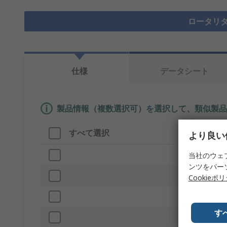
ロータリダ
仕様
データシート
製品情報（複数選択可）を選択して、類似製品
すべて選択
製品情報
より良い
ブランド
当社のウェ
ンツをパー
プロダクト
Cookieポ
トルク範囲
す
ギヤ歯数