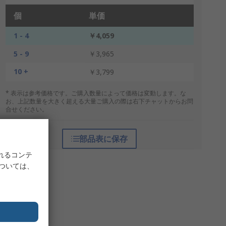
個
単価
1 - 4
￥4,059
5 - 9
￥3,965
10 +
￥3,799
* 表示は参考価格です。ご購入数量によって価格は変動します。な
お、上記数量を大きく超える大量ご購入の際は右下チャットからお問
合せください。
部品表に保存
れるコンテ
については、