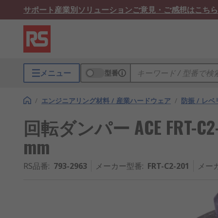
サポート
産業別ソリューション
ご意見・ご感想はこちら
メニュー
型番
/
エンジニアリング材料 / 産業ハードウェア
/
防振 / レ
回転ダンパー ACE FRT-C2-201
mm
RS品番
:
793-2963
メーカー型番
:
FRT-C2-201
メー