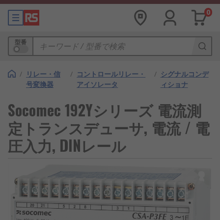
0
型番
/
リレー・信
/
コントロールリレー・
/
シグナルコンデ
号変換器
アイソレータ
ィショナ
Socomec 192Yシリーズ 電流測
定トランスデューサ, 電流 / 電
圧入力, DINレール