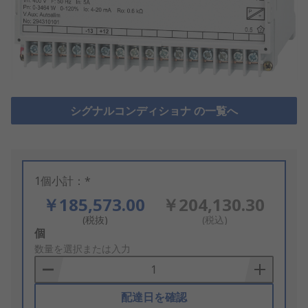
シグナルコンディショナ の一覧へ
1個小計：*
￥185,573.00
￥204,130.30
(税抜)
(税込)
Add
個
to
数量を選択または入力
Basket
配達日を確認