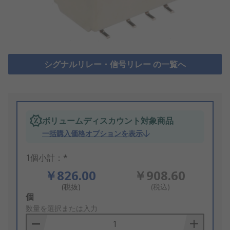
シグナルリレー・信号リレー の一覧へ
ボリュームディスカウント対象商品
一括購入価格オプションを表示
1個小計：*
￥826.00
￥908.60
(税抜)
(税込)
Add
個
to
数量を選択または入力
Basket