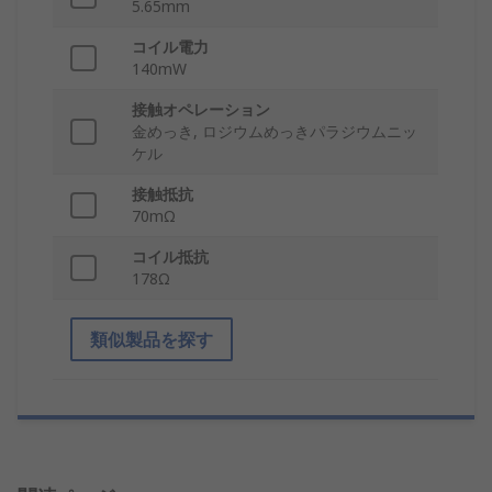
5.65mm
コイル電力
140mW
接触オペレーション
金めっき, ロジウムめっきパラジウムニッ
ケル
接触抵抗
70mΩ
コイル抵抗
178Ω
類似製品を探す