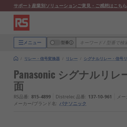
サポート
産業別ソリューション
ご意見・ご感想はこちら
メニュー
型番
/
リレー・信号変換器
/
リレー
/
シグナルリレー・信号
Panasonic シグナルリレー, 2
面
RS品番
:
815-4899
Distrelec 品番
:
137-10-961
メー
メーカー/ブランド名
:
パナソニック