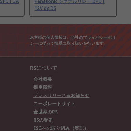
SPDT 3A
Panasonic シグナルリレー DPDT
12V dc DS
お客様の個人情報は、当社の
プライバシーポリ
シー
に従って慎重に取り扱いを行います。
RSについて
会社概要
採用情報
プレスリリース＆お知らせ
コーポレートサイト
全世界のRS
RSの歴史
ESGへの取り組み（英語）