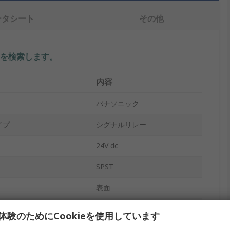
ータシート
その他
を検索します。
内容
パナソニック
イプ
シグナルリレー
24V dc
SPST
表面
3A
体験のためにCookieを使用しています
C電圧
250V ac