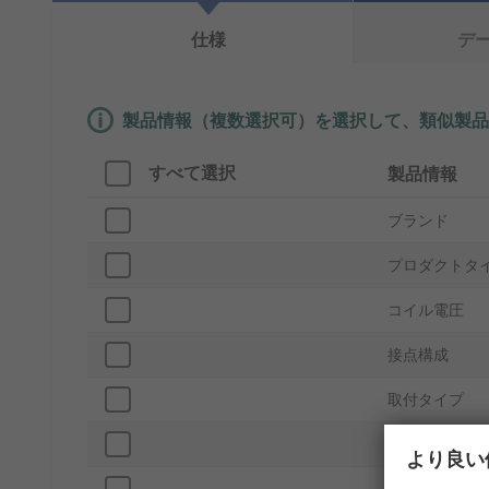
仕様
デ
製品情報（複数選択可）を選択して、類似製品
すべて選択
製品情報
ブランド
プロダクトタ
コイル電圧
接点構成
取付タイプ
出力開閉電流
より良い
スイッチングA