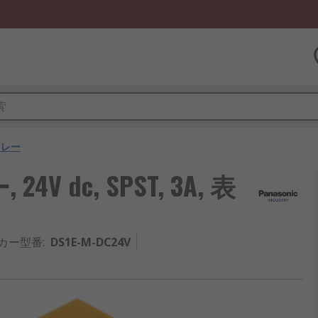
リレー
4V dc, SPST, 3A, 表
カー型番
:
DS1E-M-DC24V