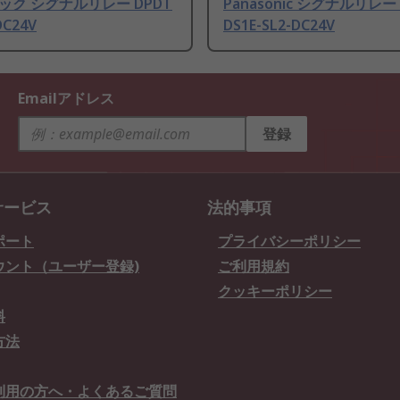
ック シグナルリレー DPDT
Panasonic シグナルリレー 
DC24V
DS1E-SL2-DC24V
Emailアドレス
登録
サービス
法的事項
ポート
プライバシーポリシー
ウント（ユーザー登録)
ご利用規約
クッキーポリシー
料
方法
利用の方へ・よくあるご質問