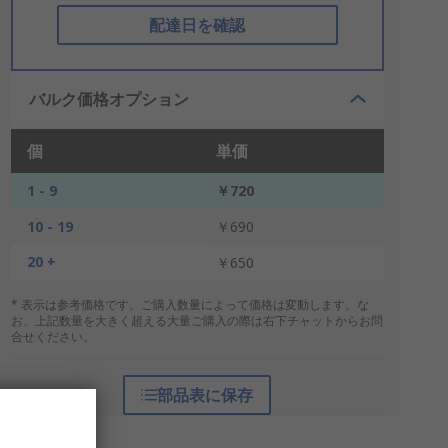
配達日を確認
バルク価格オプション
個
単価
1 - 9
￥720
10 - 19
￥690
20 +
￥650
* 表示は参考価格です。ご購入数量によって価格は変動します。な
お、上記数量を大きく超える大量ご購入の際は右下チャットからお問
合せください。
部品表に保存