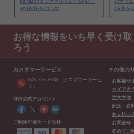
Panasonic シグナルリレー SPST、
パナソニ
3A DS1E-S-DC12V
DS2E-S-
お得な情報をいち早く受け取
ろう
カスタマーサービス
その他の
045-335-8888（カスタマーサービ
お客様サ
ス）
マイアカ
注文方法
SNS公式アカウント
配送・送
お支払い
ご利用可能カード会社
お問合せ
初めてご