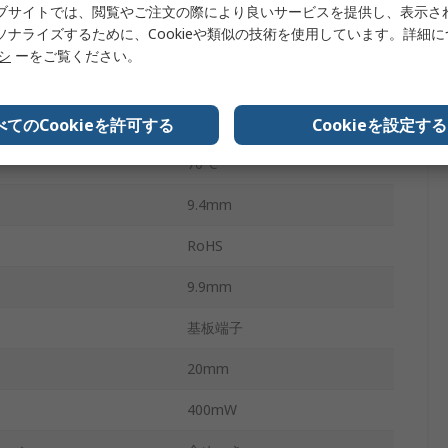
ブサイトでは、閲覧やご注文の際により良いサービスを提供し、表示さ
ソナライズするために、Cookieや類似の技術を使用しています。詳細
C電圧
220V dc
リシ
ーをご覧ください。
DS
-40°C
べてのCookieを許可する
Cookieを設定する
70°C
9.4mm
RoHS
9.9mm
基板端子
20mm
400mW