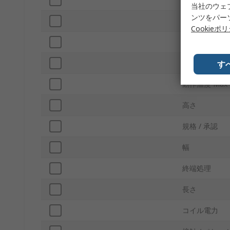
当社のウェ
ンツをパー
スイッチングD
Cookieポ
シリーズ
動作温度 Min
す
動作温度 Max
高さ
規格 / 承認
幅
終端処理
長さ
コイル電力