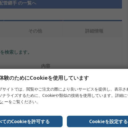
配管継手 の一覧へ
その他
詳細情報
を検索します。
内容
体験のためにCookieを使用しています
Legris
ブサイトでは、閲覧やご注文の際により良いサービスを提供し、表示さ
イプ
ステンレス配管継手
ソナライズするために、Cookieや類似の技術を使用しています。詳細
リシ
ーをご覧ください。
ナット
ストレート
べてのCookieを許可する
Cookieを設定する
六角形