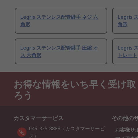
Legris ステンレス配管継手 ネジ 六
Legri
角形
角形
Legris ステンレス配管継手 圧縮 オ
Legri
ス 六角形
トレート
お得な情報をいち早く受け取
ろう
カスタマーサービス
その他の
045-335-8888（カスタマーサービ
お客様サ
ス）