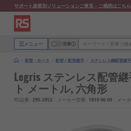
サポート
産業別ソリューション
ご意見・ご感想はこちら
メニュー
型番
/
配管・ホース
/
配管 / 配管継手
/
ステンレス鋼配管継
Legris ステンレス配管
ト メートル, 六角形
RS品番
:
295-2852
メーカー型番
:
1810 06 00
メーカ