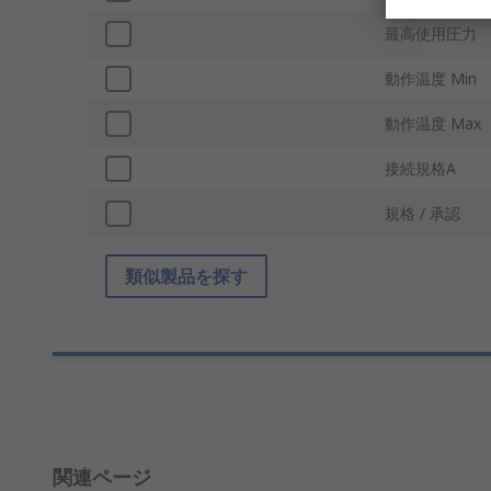
最高使用圧力
動作温度 Min
動作温度 Max
接続規格A
規格 / 承認
類似製品を探す
関連ページ