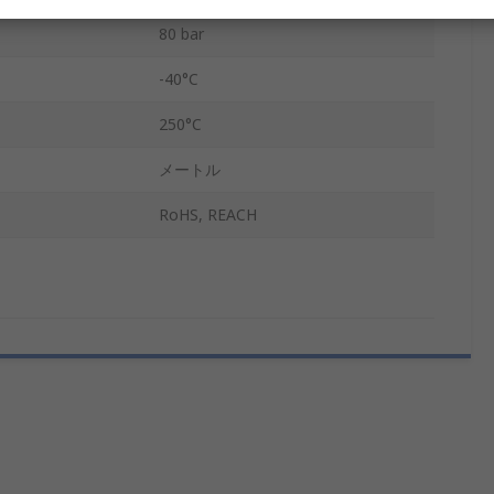
80 bar
-40°C
250°C
メートル
RoHS, REACH