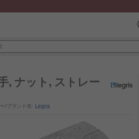
手
継手, ナット, ストレー
ー/ブランド名
:
Legris