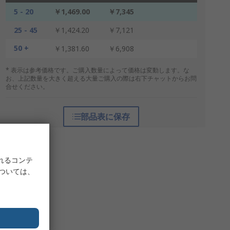
5 - 20
￥1,469.00
￥7,345
25 - 45
￥1,424.20
￥7,121
50 +
￥1,381.60
￥6,908
* 表示は参考価格です。ご購入数量によって価格は変動します。な
お、上記数量を大きく超える大量ご購入の際は右下チャットからお問
合せください。
部品表に保存
れるコンテ
については、