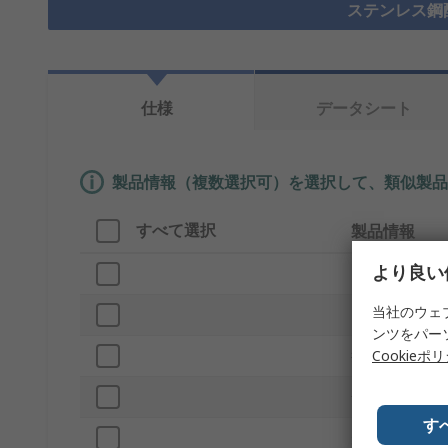
ステンレス鋼
仕様
データシート
製品情報（複数選択可）を選択して、類似製品
すべて選択
製品情報
より良い
ブランド
当社のウェ
プロダクトタ
ンツをパー
Cookieポ
接続種類
嵌合方向
す
形状