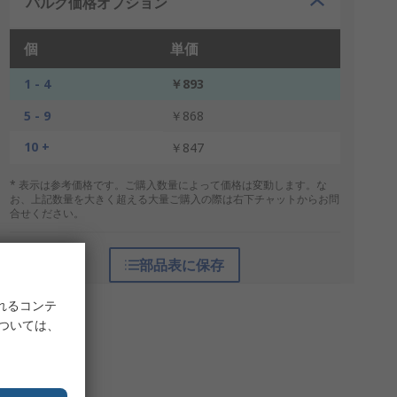
バルク価格オプション
個
単価
1 - 4
￥893
5 - 9
￥868
10 +
￥847
* 表示は参考価格です。ご購入数量によって価格は変動します。な
お、上記数量を大きく超える大量ご購入の際は右下チャットからお問
合せください。
部品表に保存
れるコンテ
については、