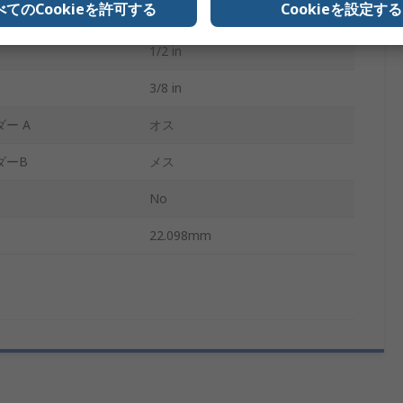
べてのCookieを許可する
Cookieを設定する
六角形
1/2 in
3/8 in
ー A
オス
ダーB
メス
No
22.098mm