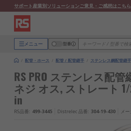
サポート
産業別ソリューション
ご意見・ご感想はこちら
メニュー
型番
/
配管・ホース
/
配管 / 配管継手
/
ステンレス鋼配管継
RS PRO ステンレス配管継
ネジ オス, ストレート 1/2 
in
RS品番
:
499-3445
Distrelec 品番
:
304-19-430
メー