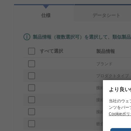
仕様
データシート
製品情報（複数選択可）を選択して、類似製品
すべて選択
製品情報
ブランド
プロダクトタイプ
接続種類
より良い
接続タイプA
当社のウェ
ンツをパー
接続タイプB
Cookieポ
嵌合方向