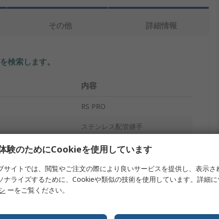
その他
詳細情報
を検索します。
内容
RS PRO
ステンレス配管継手
ブッシュ
体験のためにCookieを使用しています
ネジ
ブサイトでは、閲覧やご注文の際により良いサービスを提供し、表示さ
ソナライズするために、Cookieや類似の技術を使用しています。詳細
ネジ
リシ
ーをご覧ください。
ストレート