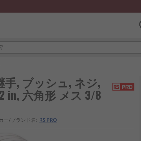
手
手, ブッシュ, ネジ,
in, 六角形 メス 3/8
カー/ブランド名
:
RS PRO