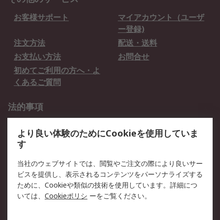
お客様サポート
マイアカウント（ユーザ
ー登録)
注文方法
配送・送料
お支払い方法
お問合せ
初めてご利用の方へ・よ
くあるご質問
法的事項
プライバシーポリシー
ご利用規約
より良い体験のためにCookieを使用していま
クッキーポリシー
す
RSについて
当社のウェブサイトでは、閲覧やご注文の際により良いサー
ビスを提供し、表示されるコンテンツをパーソナライズする
会社概要
採用情報
ために、Cookieや類似の技術を使用しています。詳細につ
プレスリリース＆お知ら
コーポレートサイト
いては、
Cookieポリシ
ーをご覧ください。
せ