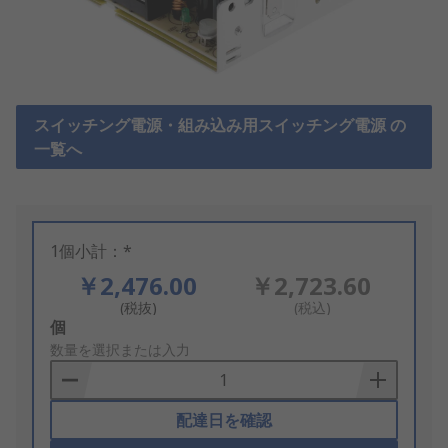
スイッチング電源・組み込み用スイッチング電源 の
一覧へ
1個小計：*
￥2,476.00
￥2,723.60
(税抜)
(税込)
Add
個
to
数量を選択または入力
Basket
配達日を確認