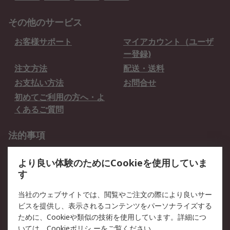
その他のサービス
お客様サポート
マイアカウント（ユーザ
ー登録)
注文方法
配送・送料
お支払い方法
お問合せ
初めてご利用の方へ・よ
くあるご質問
法的事項
プライバシーポリシー
ご利用規約
より良い体験のためにCookieを使用していま
クッキーポリシー
す
RSについて
当社のウェブサイトでは、閲覧やご注文の際により良いサー
ビスを提供し、表示されるコンテンツをパーソナライズする
会社概要
採用情報
ために、Cookieや類似の技術を使用しています。詳細につ
プレスリリース＆お知ら
コーポレートサイト
いては、
Cookieポリシ
ーをご覧ください。