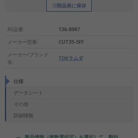
部品表に保存
RS品番
:
136-8987
メーカー型番
:
CUT35-5FF
メーカー/ブランド
TDKラムダ
名
:
仕様
データシート
その他
詳細情報
製品情報（複数選択可）を選択して、類似