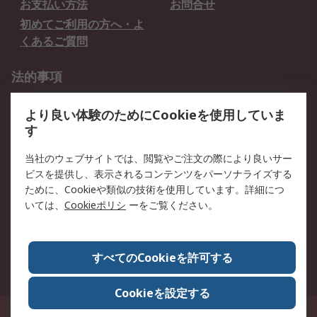
お支払い方法
お問合せ
初めてご利用の方へ・よ
くあるご質問
法的事項
プライバシーポリシー
ご利用規約
より良い体験のためにCookieを使用していま
クッキーポリシー
す
RSについて
当社のウェブサイトでは、閲覧やご注文の際により良いサー
ビスを提供し、表示されるコンテンツをパーソナライズする
会社概要
採用情報
ために、Cookieや類似の技術を使用しています。詳細につ
プレスリリース＆お知ら
コーポレートサイト
いては、
Cookieポリシ
ーをご覧ください。
せ
全世界のRS
RSの歴史
すべてのCookieを許可する
ESGへの取り組み（英語）
認証について
Cookieを設定する
〒240-0005 神奈川県横浜市保土ヶ谷区神戸町134番地 横浜ビジネスパーク ウ