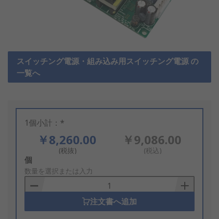
スイッチング電源・組み込み用スイッチング電源 の
一覧へ
1個小計：*
￥8,260.00
￥9,086.00
(税抜)
(税込)
Add
個
to
数量を選択または入力
Basket
注文書へ追加