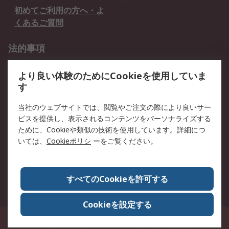
初めてご利用の方へ・よ
くあるご質問
法的事項
プライバシーポリシー
ご利用規約
より良い体験のためにCookieを使用していま
クッキーポリシー
す
RSについて
当社のウェブサイトでは、閲覧やご注文の際により良いサー
ビスを提供し、表示されるコンテンツをパーソナライズする
会社概要
採用情報
ために、Cookieや類似の技術を使用しています。詳細につ
プレスリリース＆お知ら
コーポレートサイト
いては、
Cookieポリシ
ーをご覧ください。
せ
全世界のRS
RSの歴史
すべてのCookieを許可する
ESGへの取り組み（英語）
認証について
Cookieを設定する
〒240-0005 神奈川県横浜市保土ヶ谷区神戸町134番地 横浜ビジネスパーク ウ
エストタワー12階
© アールエスコンポーネンツ株式会社