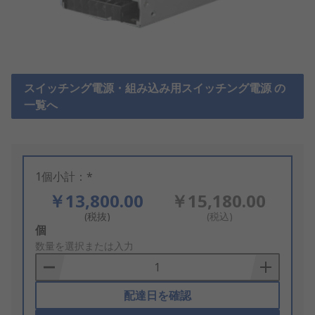
スイッチング電源・組み込み用スイッチング電源 の
一覧へ
1個小計：*
￥13,800.00
￥15,180.00
(税抜)
(税込)
Add
個
to
数量を選択または入力
Basket
配達日を確認