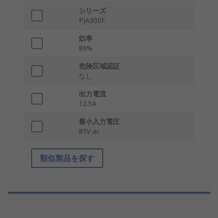
シリーズ
PJA300F
効率
86%
危険区域認証
なし
出力電流
12.5A
最小入力電圧
85V ac
類似製品を探す