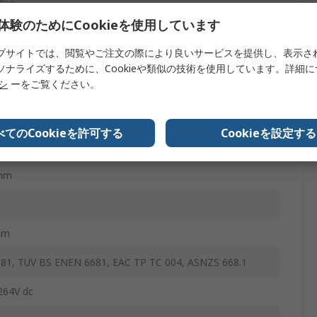
ーシ
体験のためにCookieを使用しています
W
ブサイトでは、閲覧やご注文の際により良いサービスを提供し、表示さ
ソナライズするために、Cookieや類似の技術を使用しています。詳細
リシ
ーをご覧ください。
べてのCookieを許可する
Cookieを設定する
mm
mm
mm
681, TUV BS ENEN 6681, EAC TP TC 004, ASNZS 668.1
264V dc