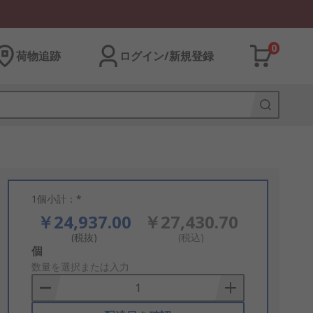
0
荷物追跡
ログイン/新規登録
1個小計：*
￥24,937.00
￥27,430.70
(税抜)
(税込)
Add
個
to
数量を選択または入力
Basket