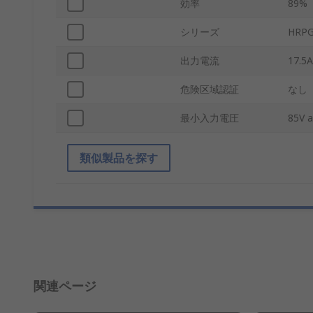
効率
89%
シリーズ
HRPG
出力電流
17.5A
危険区域認証
なし
最小入力電圧
85V a
類似製品を探す
関連ページ