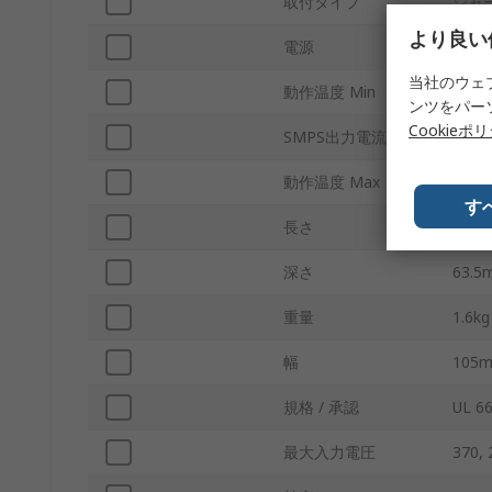
取付タイプ
シャ
より良い
電源
630
当社のウェ
動作温度 Min
-40°C
ンツをパー
Cookieポ
SMPS出力電流
17.5A
動作温度 Max
70°C
す
長さ
218
深さ
63.5
重量
1.6kg
幅
105
規格 / 承認
UL 6
最大入力電圧
370, 