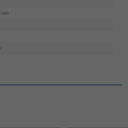
-600
c