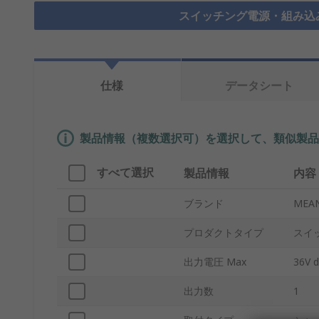
スイッチング電源・組み込
仕様
データシート
製品情報（複数選択可）を選択して、類似製品
すべて選択
製品情報
内容
ブランド
MEA
プロダクトタイプ
スイ
出力電圧 Max
36V d
出力数
1