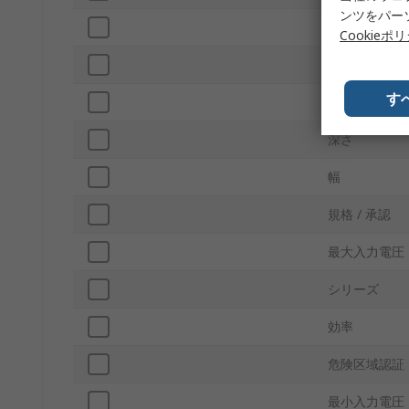
ンツをパー
動作温度 Max
Cookieポ
長さ
す
重量
深さ
幅
規格 / 承認
最大入力電圧
シリーズ
効率
危険区域認証
最小入力電圧