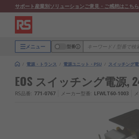
サポート
産業別ソリューション
ご意見・ご感想はこちら
メニュー
型番
/
電源・トランス
/
電源ユニット・PSU
/
スイッチング電
EOS スイッチング電源, 24V, 
RS品番
:
771-0767
メーカー型番
:
LFWLT60-1003
メ