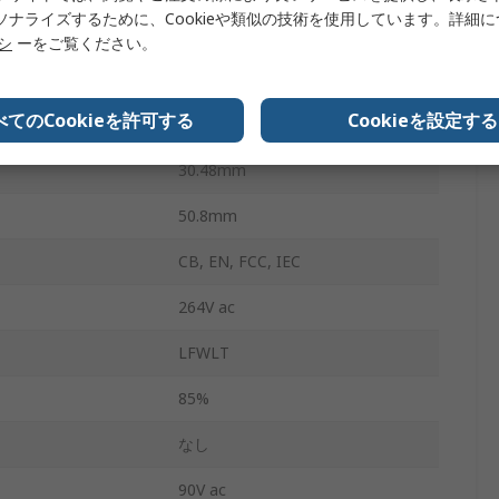
ソナライズするために、Cookieや類似の技術を使用しています。詳細
70°C
リシ
ーをご覧ください。
101.6mm
べてのCookieを許可する
Cookieを設定する
150g
30.48mm
50.8mm
CB, EN, FCC, IEC
264V ac
LFWLT
85%
なし
90V ac