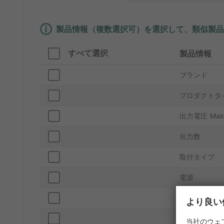
製品情報（複数選択可）を選択して、類似製品
すべて選択
製品情報
ブランド
プロダクトタ
出力電圧 Max
出力数
取付タイプ
電源
動作温度 Min
より良い
SMPS出力電
当社のウェ