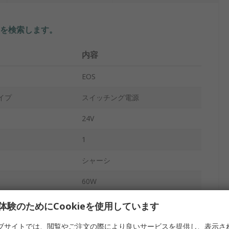
を検索します。
内容
EOS
イプ
スイッチング電源
24V
1
シャーシ
60W
-20°C
体験のためにCookieを使用しています
流
2.7A
ブサイトでは、閲覧やご注文の際により良いサービスを提供し、表示さ