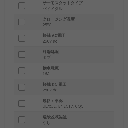
サーモスタットタイプ
バイメタル
クロージング温度
25°C
接触 AC電圧
250V ac
終端処理
タブ
接点電流
16A
接触 DC 電圧
250V dc
規格 / 承認
UL/cUL, ENEC17, CQC
危険区域認証
なし