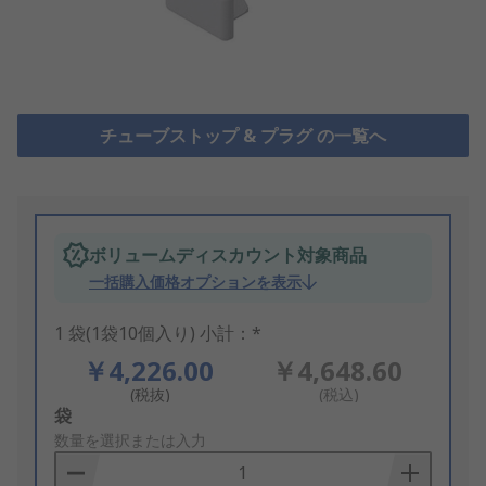
チューブストップ & プラグ の一覧へ
ボリュームディスカウント対象商品
一括購入価格オプションを表示
1 袋(1袋10個入り) 小計：*
￥4,226.00
￥4,648.60
(税抜)
(税込)
Add
袋
to
数量を選択または入力
Basket