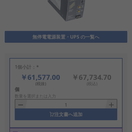
無停電電源装置・UPS の一覧へ
1個小計：*
￥61,577.00
￥67,734.70
(税抜)
(税込)
Add
個
to
数量を選択または入力
Basket
注文書へ追加