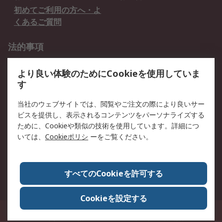
初めてご利用の方へ・よ
くあるご質問
法的事項
プライバシーポリシー
ご利用規約
より良い体験のためにCookieを使用していま
クッキーポリシー
す
RSについて
当社のウェブサイトでは、閲覧やご注文の際により良いサー
ビスを提供し、表示されるコンテンツをパーソナライズする
会社概要
採用情報
ために、Cookieや類似の技術を使用しています。詳細につ
プレスリリース＆お知ら
コーポレートサイト
いては、
Cookieポリシ
ーをご覧ください。
せ
全世界のRS
RSの歴史
すべてのCookieを許可する
ESGへの取り組み（英語）
認証について
Cookieを設定する
〒240-0005 神奈川県横浜市保土ヶ谷区神戸町134番地 横浜ビジネスパーク ウ
エストタワー12階
© アールエスコンポーネンツ株式会社