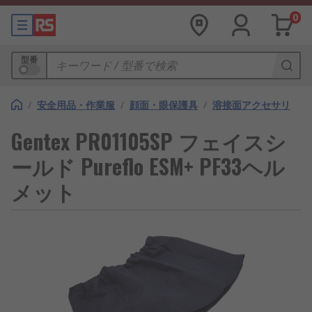
0
型番
/
安全用品・作業服
/
顔面・眼保護具
/
溶接面アクセサリ
Gentex PR01105SP フェイスシ
ールド Pureflo ESM+ PF33ヘル
メット