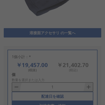
溶接面アクセサリ の一覧へ
1個小計：*
￥19,457.00
￥21,402.70
(税抜)
(税込)
Add
個
to
数量を選択または入力
Basket
配達日を確認