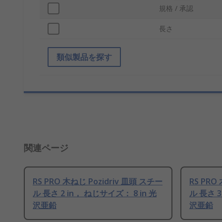
規格 / 承認
長さ
類似製品を探す
関連ページ
RS PRO 木ねじ Pozidriv 皿頭 スチー
RS PRO
ル 長さ 2 in， ねじサイズ： 8 in 光
ル 長さ 3
沢亜鉛
沢亜鉛