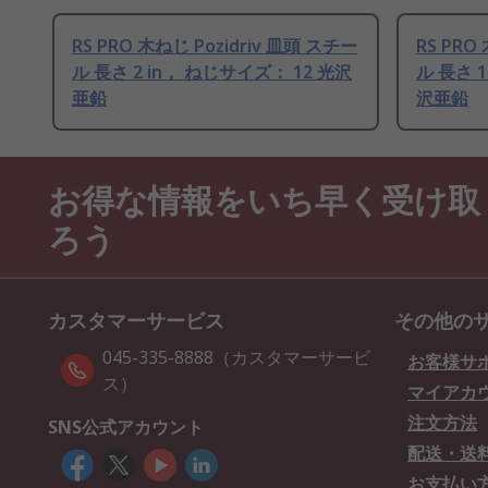
RS PRO 木ねじ Pozidriv 皿頭 スチー
RS PRO
ル 長さ 2 in， ねじサイズ： 12 光沢
ル 長さ 1
亜鉛
沢亜鉛
お得な情報をいち早く受け取
ろう
カスタマーサービス
その他の
045-335-8888（カスタマーサービ
お客様サ
ス）
マイアカ
注文方法
SNS公式アカウント
配送・送
お支払い