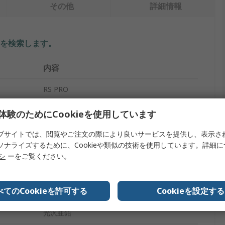
その他
詳細情報
を検索します。
内容
RS PRO
木ねじ
体験のためにCookieを使用しています
12
ブサイトでは、閲覧やご注文の際により良いサービスを提供し、表示さ
ソナライズするために、Cookieや類似の技術を使用しています。詳細
皿頭
リシ
ーをご覧ください。
Pozidriv
べてのCookieを許可する
Cookieを設定する
スチール
光沢亜鉛