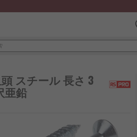
v 皿頭 スチール 長さ 3
光沢亜鉛