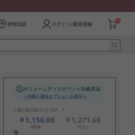
0
荷物追跡
ログイン/新規登録
ボリュームディスカウント対象商品
一括購入価格オプションを表示
1 箱(1箱50個入り) 小計：*
￥1,156.00
￥1,271.60
(税抜)
(税込)
Add
箱