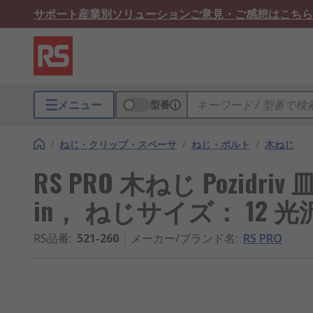
サポート
産業別ソリューション
ご意見・ご感想はこちら
メニュー
型番
/
ねじ・クリップ・スペーサ
/
ねじ・ボルト
/
木ねじ
RS PRO 木ねじ Pozidri
in， ねじサイズ： 12 
RS品番
:
521-260
メーカー/ブランド名
:
RS PRO