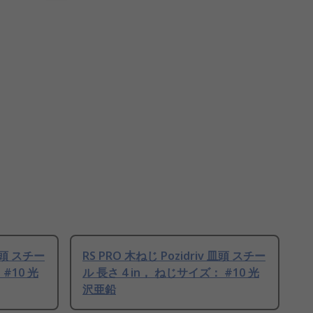
 皿頭 スチー
RS PRO 木ねじ Pozidriv 皿頭 スチー
#10 光
ル 長さ 4 in， ねじサイズ： #10 光
沢亜鉛