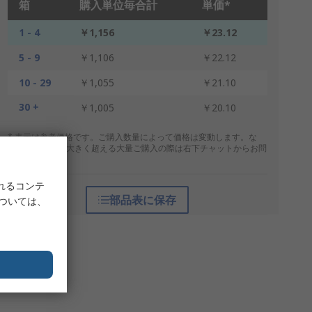
箱
購入単位毎合計
単価*
1 - 4
￥1,156
￥23.12
5 - 9
￥1,106
￥22.12
10 - 29
￥1,055
￥21.10
30 +
￥1,005
￥20.10
* 表示は参考価格です。ご購入数量によって価格は変動します。な
お、上記数量を大きく超える大量ご購入の際は右下チャットからお問
合せください。
れるコンテ
部品表に保存
については、