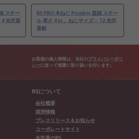
 皿頭 スチー
RS PRO 木ねじ Pozidriv 皿頭 スチー
 4 光沢亜
ル 長さ 4 in， ねじサイズ： 12 光沢
亜鉛
お客様の個人情報は、当社の
プライバシーポリ
シー
に従って慎重に取り扱いを行います。
RSについて
会社概要
採用情報
プレスリリース＆お知らせ
コーポレートサイト
全世界のRS