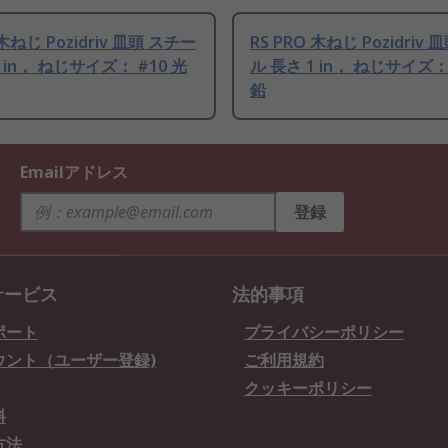
 木ねじ Pozidriv 皿頭 スチー
RS PRO 木ねじ Pozidriv
 in， ねじサイズ： #10 光
ル 長さ 1 in， ねじサイズ：
鉛
Emailアドレス
登録
サービス
法的事項
ポート
プライバシーポリシー
ウント（ユーザー登録)
ご利用規約
クッキーポリシー
料
方法