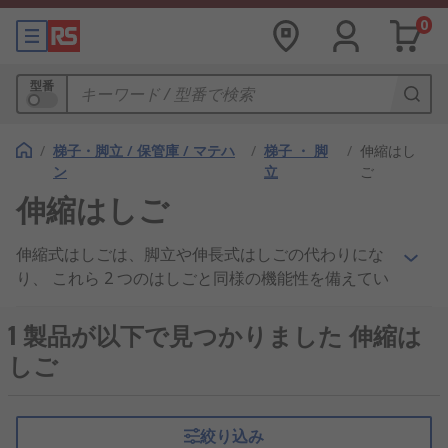
0
型番
/
梯子・脚立 / 保管庫 / マテハ
/
梯子 ・ 脚
/
伸縮はし
ン
立
ご
伸縮はしご
伸縮式はしごは、脚立や伸長式はしごの代わりにな
り、 これら 2 つのはしごと同様の機能性を備えてい
ます。 このはしごは、各部が重なり合っているた
め、完全に伸ばしてから必要な高さにすばやく調整
1 製品が以下で見つかりました 伸縮は
することができます。 最大サイズの 3 分の 1 に縮め
しご
ることができるため、はしごの搬送及び保管が簡単
で保管場所を取りません。
絞り込み
ほとんどの伸縮式はしごを伸ばすには、 各踏ざんを