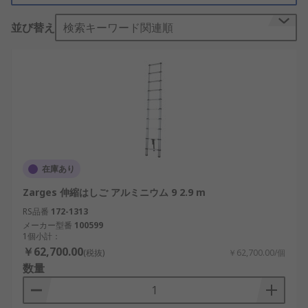
ただ引き出していくと、所定の位置に安全にロック
並び替え
検索キーワード関連順
することができます。 折りたたむには、 前の手順
を逆にするか、はしごを折りたたむことができるリ
リースボタンを使用します。 伸縮式はしごは、個人
が住居回りで使用する場合に向いており、丈夫な携
帯用はしごが必要な職人にも最適です。 はしごの伸
縮式の部分により、すばやく安全に高い場所に登る
ことができます。
伸縮式はしごの構造
在庫あり
Zarges 伸縮はしご アルミニウム 9 2.9 m
テレスコピックはしごは通常、耐摩耗性のあるアル
ミニウム製の支柱が使われています。 特に広い滑り
RS品番
172-1313
止めの踏み板と滑り止め脚が、使用時にはしごが滑
メーカー型番
100599
1個小計：
るのを防ぎます。 アルミ製は、手頃な価格と軽量な
￥62,700.00
(税抜)
￥62,700.00/個
ことで、家庭用に好まれています。 アルミニウムは
数量
しごは電気を通しやすく、 危険を伴う可能性があり
ます。