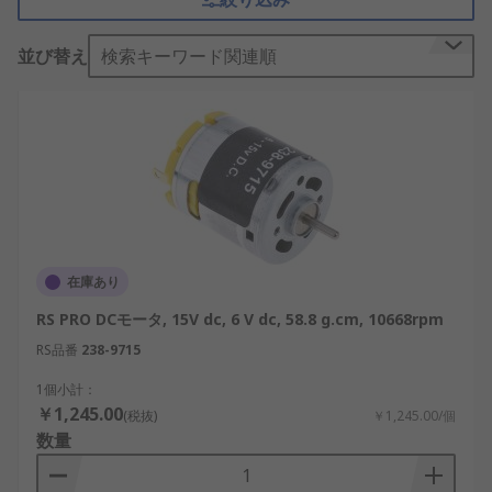
DCモーターの仕組み
並び替え
検索キーワード関連順
DCモーターは、直流電流がコイルに流れることで磁
場が発生し、固定された磁石との間に発生する力に
よって回転運動を生み出します。この電気エネルギ
ーから運動エネルギーへの変換は非常に効率的であ
り、起動・停止も素早く行うことができます。
DCモーターの基本的な機能は、電気信号に応じた回
転運動を生成することです。電圧を調整することで
回転速度を制御でき、極性を反転させれば回転方向
在庫あり
も変更可能です。このため、制御性に優れており、
RS PRO DCモータ, 15V dc, 6 V dc, 58.8 g.cm, 10668rpm
小型機器から産業用機械に至るまで幅広く活用され
ています。
RS品番
238-9715
1個小計：
また、DCモーターは応答性が高く、起動トルクが大
￥1,245.00
(税抜)
￥1,245.00/個
きいのが特徴です。短時間で最大回転数に達するこ
数量
とができるため、国内の産業ロボットや半導体製造
装置など、高速起動が要求される現場で多く採用さ