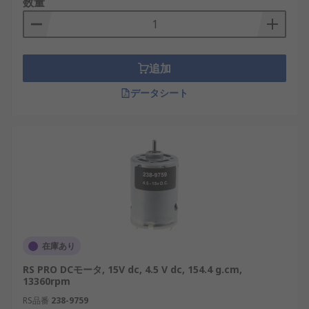
数量
一方、DCモーターはよりシンプルな構造で、フィー
ドバックなしでも容易に駆動できる点が特徴です。
位置精度がそれほど厳しくない用途、例えばファン
駆動や簡易搬送機構などで広く使われています。
追加
DCモーターの種類
データシート
DCモーターには多様なタイプがあり、用途や要求仕
様に応じた選択が可能です。
ブラシ付きDCモーター
：構造がシンプルでコ
ストが低く、汎用性の高い用途に適していま
す。
ブラシレスDCモーター
：ブラシ摩耗がないた
在庫あり
め寿命が長く、メンテナンスが少ないのが特
RS PRO DCモータ, 15V dc, 4.5 V dc, 154.4 g.cm,
徴です。
13360rpm
高性能型DCモーター
：エネルギー効率と精度
RS品番
238-9759