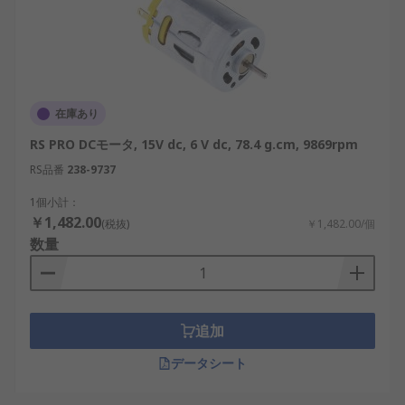
Piを使用した自作プロジェクトに対応。
DCモーターメーカー
DCモーターは信頼性が重視されるため、安定したブ
ランドの製品を選択することが重要です。知名ブラ
在庫あり
ンドや国内メーカーが多数存在します。
RS PRO DCモータ, 15V dc, 6 V dc, 78.4 g.cm, 9869rpm
RS品番
238-9737
RS PRO：高コストパフォーマンスの完成度が
高いモーターを提供。
1個小計：
￥1,482.00
Crouzet：工業用通信製品や自動化システム向
(税抜)
￥1,482.00/個
数量
けの高品質モーターを製造。
Maxon：高精度な小型モーターで知られ、ロ
ボティクス分野に優れる。
Nidec（日本電産）：国内大手のモーターメー
追加
カー。汎用性の高い製品を生産。
データシート
三洋電機：国内で実績のあるモーター製造。
工業用や移動機器に多く使われる。