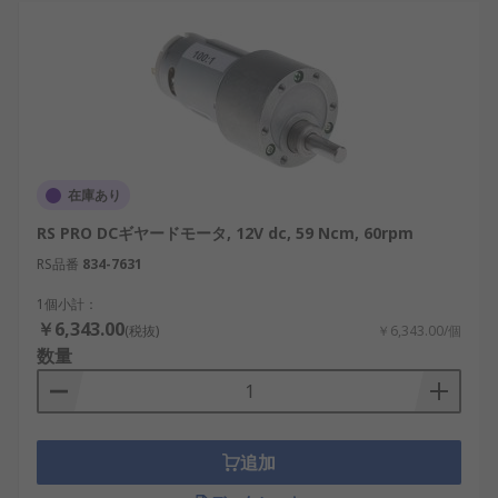
Siemens：工業用オートメーション製品に定
評があり、固定力の高いモーターを提供。
DCモーターは、再生可能エネルギー、半導体製造、
産業ロボット、物流システム、AI、IoTといった先
端分野で必要性が増している製品です。プロジェク
トの性能や成功は、適切なDCモーターの選択にかか
在庫あり
っていると言っても過言ではありません。
RS PRO DCギヤードモータ, 12V dc, 59 Ncm, 60rpm
DCモーター用RSコンポーネントの
RS品番
834-7631
ご紹介
1個小計：
￥6,343.00
(税抜)
￥6,343.00/個
RSは、日本全国で使用されるDCモーターの世界的
数量
なサプライヤーとして認知されています。当社は、
日本の高い性能・信頼性基準を満たすDCモーターを
提供しており、産業用途から革新的なプロジェクト
まで対応する幅広いDCモーターを卸売価格で取り扱
追加
っています。おすすめ品や交換部品も低価格でご用