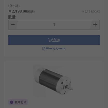
に優れ、要求の厳しい制御用途に向いていま
す。
1個小計：
￥2,198.00
(税抜)
￥2,198.00/個
小型DCモーター
：スペースが限られた機器向
数量
けに設計され、軽量化が求められる分野で使
用されます。
DCギヤード モーター
：ギヤボックスと組み合
わせることで、低速・高トルクの出力が可能
追加
になります。
データシート
コアレスDCモーター
：ローターにコアを持た
ない構造で、高速応答性と低慣性を実現して
います。
DCモーターの利点
DCモーターは多機能かつ利便性の高い存在です。
簡単な制御
：電圧制御のみで回転速度を変更
在庫あり
でき、複雑な回路設計を必要としません。