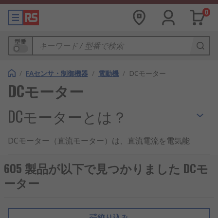
0
型番
/
FAセンサ・制御機器
/
電動機
/
DCモーター
DCモーター
DCモーターとは？
DCモーター（直流モーター）は、直流電流を電気能
から回転効能に変換する機械製品の一種です。小型
で高效率な運転が可能なため、用途や現場を問わず
605 製品が以下で見つかりました DCモ
広く利用されています。専門知識がない方でも理解
ーター
しやすいことから、学術用途や小型ロボットなどの
開発も支えています。
絞り込み