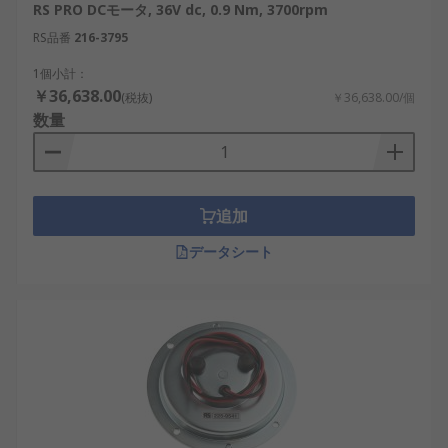
例：学術実験機器、DIYロボット。
RS PRO DCモータ, 36V dc, 0.9 Nm, 3700rpm
低コスト
：製造コストが比較的安価で、入手
RS品番
216-3795
もしやすいです。例：ホビー用、簡易自動化
1個小計：
装置。
￥36,638.00
(税抜)
￥36,638.00/個
多様な種類
：各種性能やサイズが豊富に揃っ
数量
ており、用途に応じた最適化が可能です。
例：産業用移動機器、ハイエンド医療機器。
高速起動
：短時間で回転数が立ち上がるた
追加
め、応答性が求められる装置に適していま
す。例：国内交通インフラ設備、倉庫ロボッ
データシート
ト。
高耐久性
：高温環境や長時間運転にも耐える
設計が増えてきています。例：AI自動倉庫シ
ステム、IoTセンサーネットワーク。
ただし、次のような短所も存在します：
極性管理が必要
：逆接続すると故障する恐れ