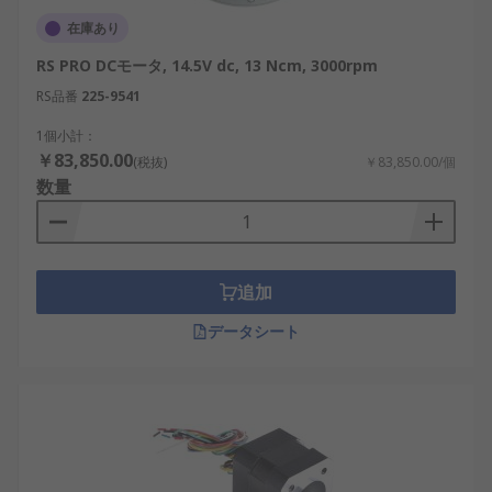
があります。
在庫あり
ブラシ摩耗問題
：ブラシ付きモデルでは長期
RS PRO DCモータ, 14.5V dc, 13 Ncm, 3000rpm
使用による摩耗が発生します。
RS品番
225-9541
DCモーターの選び方
1個小計：
￥83,850.00
(税抜)
￥83,850.00/個
回転速度（RPM）
：必要な速度に合わせた仕
数量
様を選びます。高速用途なら高RPM、低速高
トルク用途なら低RPMが適しています。
最大トルク
：装置が必要とする最大負荷に耐
追加
えられるトルクを確認します。
定格電力（電圧）
：3V、5V、12V、24Vなど使
データシート
用する電源に合わせた電圧範囲を選びます。
ギヤ比
：負荷特性や必要出力に応じて適切な
ギヤード モデルを選択します。
使用環境
：温度や湿度条件に対応した防塵・
防水仕様の有無を考慮します。