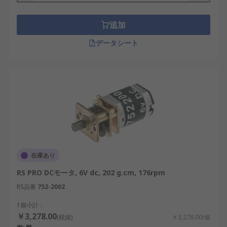
れています。
追加
さらに、制御回路が比較的シンプルであるため、
IoTデバイスや自動化システムなど、設計コストを
データシート
抑えたい分野にも適しています。特にブラシレスDC
モーターは、長寿命かつメンテナンス不要な点で人
気が高まっています。
DCモーターとサーボモーターの違い
DCモーターとサーボモーターは外見や基本動作が似
ている場合もありますが、用途や性能には大きな違
いがあります。
在庫あり
サーボモーターは位置制御や速度制御、トルク制御
RS PRO DCモータ, 6V dc, 202 g.cm, 176rpm
を精密に行うためのフィードバック機構（エンコー
RS品番
752-2002
ダなど）を備えています。これにより、国内のAI搭
載ロボットや高精度な搬送システムなど、繊細な動
1個小計：
￥3,278.00
きが求められる場面で使用されます。
(税抜)
￥3,278.00/個