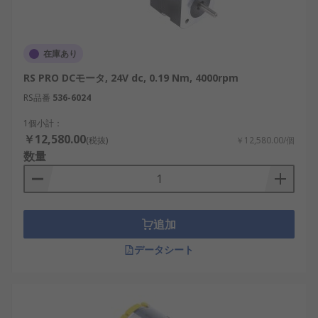
DCモーターの用途
在庫あり
DCモーターは用途範囲が広く、用途に応じて特性を
生かせることができます。工業用、商業用、ホビー
RS PRO DCモータ, 24V dc, 0.19 Nm, 4000rpm
用など、様々な場面で実用されています。
RS品番
536-6024
1個小計：
再生可能エネルギー系設備
：太陽光発電シス
￥12,580.00
(税抜)
￥12,580.00/個
テムや風力発電の中で、パワーコンディショ
数量
ナによる制御に使用。
半導体製造装置
：高精度な移動制御が求めら
れる場面で主要部品として活用。
自動車電子機器
：ECUやカーナビゲーション
追加
系統の内部モーターとして活躍。
データシート
産業ロボット
：アクチュエーターの管理や移
動に役立てる。
電子工作・ホビー用途
：ArduinoやRaspberry