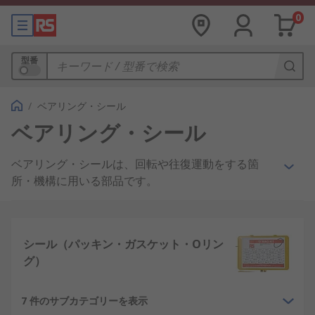
0
型番
/
ベアリング・シール
ベアリング・シール
ベアリング・シールは、回転や往復運動をする箇
所・機構に用いる部品です。
ベアリング
ベアリングは、軸受とも呼ばれ、回転や往復運動す
シール（パッキン・ガスケット・Oリン
る部品に接して荷重を受け、軸などを支えます。摩
グ）
擦によるエネルギー損失や発熱を減少させ、部品の
焼きつきや動作不良を防きます。輸送機械をはじめ
7 件のサブカテゴリーを表示
として回転する部分がある機器には不可欠な部品で