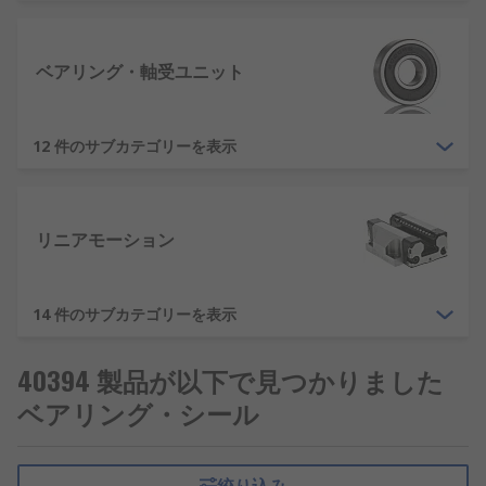
す。ベアリングは、構造によってプレーンベアリン
グ（平軸受）、ボールベアリング（玉軸受）、ロー
ラーベアリング（ころ軸受）、カムフォロアなどが
ベアリング・軸受ユニット
あります。RSでは、ベアリング製品以外、ベアリン
グアクセサリも豊富に取り揃えています。
12 件のサブカテゴリーを表示
シール
シールは、部材の隙間にはめ込んで、液体や気体と
リニアモーション
いった流体の漏れや外部からの異物の混入を防ぐた
めの部品です。はめ込む部材により、シールはガス
ケットやパッキン、Oリングなどに分類できます。
14 件のサブカテゴリーを表示
ガスケットとパッキンは、構造に気密性、液密性を
持たせるために用いるシール材です。パッキンは回
40394 製品が以下で見つかりました
転や往復運動をするところに使われるシール、ガス
ケットは動かないところに使われるシールです。O
ベアリング・シール
リングは、ゴムが使用される断面が円形（O形）の
環型シールです。シールには、要件に応じて弾力
性、圧力に耐えられる耐圧性、耐熱性（耐寒性）、