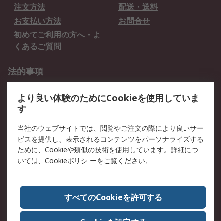
注文方法
配送・送料
お支払い方法
お問合せ
初めてご利用の方へ・よ
くあるご質問
法的事項
プライバシーポリシー
ご利用規約
より良い体験のためにCookieを使用していま
クッキーポリシー
す
RSについて
当社のウェブサイトでは、閲覧やご注文の際により良いサー
ビスを提供し、表示されるコンテンツをパーソナライズする
会社概要
採用情報
ために、Cookieや類似の技術を使用しています。詳細につ
プレスリリース＆お知ら
コーポレートサイト
いては、
Cookieポリシ
ーをご覧ください。
せ
全世界のRS
RSの歴史
すべてのCookieを許可する
ESGへの取り組み（英語）
認証について