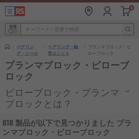
0
型番
/
ベアリン
/
ベアリング・軸
/
プランマブロック・ピ
グ・シール
受ユニット
ローブロック
プランマブロック・ピローブ
ロック
ピローブロック・プランマ
ブロックとは？
ピローブロック・プランマブロックは、回転軸を安
818 製品が以下で見つかりました プラ
定して支持するために使用される軸受台の一種で
ンマブロック・ピローブロック
す。内部にベアリングを組み込んだ構造を持ち、機