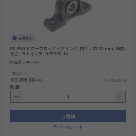
ピローブロック・プランマブロックの選定では、機
械条件と使用環境を総合的に判断することが重要で
す。
在庫あり
軸径（ボア径）：対応する軸径を正確に把握
し、適合するサイズを選びます。
RS PRO ピローブロックベアリング, 内径：22.22 mm, 鋳鉄,
長さ：5.5 インチ, UCP205-14
ベアリングユニットの種類：自動調心型や密
RS品番
750-8955
封型など、用途に合った構造を検討します。
1個小計：
センターハイト：設置高さが装置設計に影響
￥3,006.00
(税抜)
￥3,006.00/個
するため、寸法確認が必要です。
数量
荷重条件：ラジアル荷重やアキシアル荷重の
大きさを考慮します。
使用環境：温度、湿度、粉塵の有無などを踏
まえた材質選定が求められます。
追加
ピローブロック・プランマ
データシート