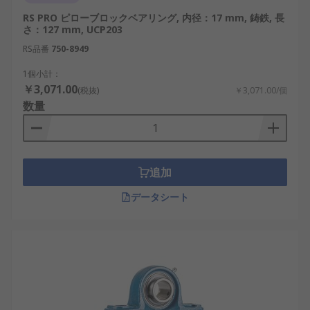
ピローブロック・プランマブロッ
RS PRO ピローブロックベアリング, 内径：17 mm, 鋳鉄, 長
クの利点
さ：127 mm, UCP203
RS品番
750-8949
ピローブロック・プランマブロックは、軸支持構造
1個小計：
として多くの利点を持ち、産業分野で広く利用され
￥3,071.00
(税抜)
￥3,071.00/個
ています。設計の自由度と運用効率の両面から評価
数量
されています。
設置と保守の容易さ：搬送装置や物流設備で
迅速な交換作業が可能です。例として、コン
追加
ベヤ設備や仕分け装置が挙げられます。
安定した軸支持性能：振動を抑え、回転精度
データシート
を維持します。例として、工作機械や検査装
置での使用があります。
高い耐久性：長時間稼働する設備でも安定し
た性能を発揮します。例として、風力発電設
備や生産ラインがあります。
設計の汎用性：さまざまなサイズや構成があ