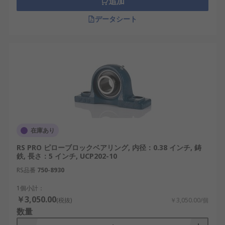
追加
す。
データシート
Beco：産業用途向けに多様な軸受関連製品を
提供するメーカーです。
ピローブロック・プランマブロックは、機械装置の
安定稼働を支える基本部品です。日本国内の産業ロ
ボット、再生可能エネルギー関連設備、輸送・物流
システムなど、多様な分野で欠かせない存在となっ
ています。用途や条件に応じて適切なタイプを理解
し選択することで、設備全体の信頼性と効率を高め
ることができます。
在庫あり
ピローブロック・プランマブロッ
RS PRO ピローブロックベアリング, 内径：0.38 インチ, 鋳
鉄, 長さ：5 インチ, UCP202-10
ク用RSコンポーネンツのご紹介
RS品番
750-8930
1個小計：
産業用途を中心に幅広い分野で使用されるピローブ
￥3,050.00
(税抜)
￥3,050.00/個
ロックについて、RSコンポーネンツは電子部品のグ
数量
ローバルサプライヤーとして、日本市場向けに選定