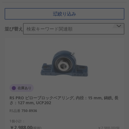
械装置の中で軸の位置決めと回転を円滑に行う役割
を担います。産業機械から搬送設備まで幅広く使用
絞り込み
されており、機械要素の中でも基礎的かつ重要な部
品として位置付けられています。
並び替え
検索キーワード関連順
ピローブロック・プランマブロッ
クの仕組み
ピローブロック・プランマブロックは、ハウジング
内部に組み込まれたベアリングユニットによって回
転軸を支えます。軸の荷重を分散しながら支持する
ことで、摩擦や振動を抑え、安定した回転を可能に
します。
在庫あり
RS PRO ピローブロックベアリング, 内径：15 mm, 鋳鉄, 長
これらの軸受構造は、回転運動の精度を保つだけで
さ：127 mm, UCP202
なく、装置全体の寿命延長にも寄与します。特に連
RS品番
750-8936
続稼働が求められる設備では、ピローブロックベア
リングを含む構成が、保守性と信頼性の両立に役立
1個小計：
ちます。
￥2,988.00
(税抜)
￥2,988.00/個