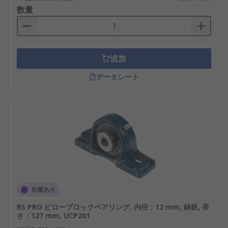
数量
プランマブロックとピローブロックの違い
プランマブロックは、上下分割構造のハウジングを
持つ点が大きな特徴です。この構造により、軸を取
追加
り外さずにベアリングの点検や交換が可能であり、
データシート
大型機械や重量設備で多く採用されています。
一方、ピローブロックは一体型のハウジング構造が
一般的で、比較的コンパクトな装置に適していま
す。設置が容易で、国内の搬送ラインや産業ロボッ
ト周辺機器など、省スペースが求められる用途で幅
広く使用されています。
ピローブロック・プランマ
ブロックの種類
在庫あり
RS PRO ピローブロックベアリング, 内径：12 mm, 鋳鉄, 長
さ：127 mm, UCP201
ピローブロック・プランマブロックには、設置方法