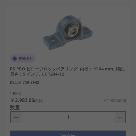
ブロックのメーカー
ピローブロック・プランマブロックは、信頼性が重
要視される部品であるため、実績のあるメーカーか
らの供給が一般的です。国内外には品質と技術力で
評価される企業が多数存在します。
RS Pro：幅広い産業部品を展開し、安定した
在庫あり
品質の軸受台を提供しています。
RS PRO ピローブロックベアリング, 内径：19.04 mm, 鋳鉄,
SKF：世界的に知られるベアリングメーカー
長さ：5 インチ, UCP204-12
で、高精度な製品を展開しています。
RS品番
750-8942
INA：精密機械分野で評価の高いブランドで、
1個小計：
耐久性に優れた設計が特徴です。
￥2,982.00
(税抜)
￥2,982.00/個
数量
日本精工（Nippon Seiko）：国内メーカーと
して、長年の技術蓄積を持っています。
Igus：樹脂材料を活用した独自技術で、メン
テナンス性に配慮した製品を展開していま