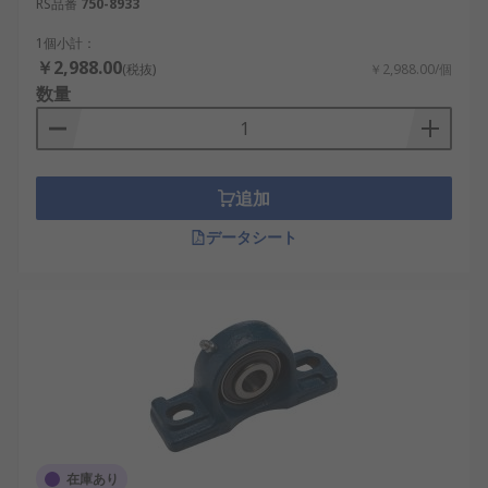
RS品番
750-8933
や使用環境に応じたさまざまなタイプが存在しま
す。用途に合った種類を理解することで、装置の性
1個小計：
能と信頼性を高めることができます。
￥2,988.00
(税抜)
￥2,988.00/個
数量
標準ピローブロック
：汎用性が高く、多くの
機械設備で使用される基本的なタイプです。
分割型プランマブロック
：ハウジングが分割
でき、大径軸や高荷重用途に向いています。
追加
フランジ付きピローブロック
：壁面や垂直面
データシート
への取り付けが可能な構造です。
耐環境型ピローブロック
：粉塵や湿気の多い
環境でも安定した性能を維持します。
自動調心型ベアリングユニット
：軸のわずか
なずれを吸収し、振動低減に役立ちます。
軽量型プランマブロック
：装置全体の軽量化
を重視した設計で、可動部に適しています。
在庫あり