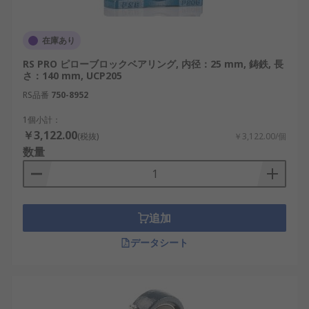
り、装置設計に柔軟に対応できます。例とし
て、半導体製造装置や国内の自動化設備があ
在庫あり
ります。
RS PRO ピローブロックベアリング, 内径：25 mm, 鋳鉄, 長
経済性の高さ：初期の価格や値段を考慮して
さ：140 mm, UCP205
も、長期運用ではコスパに優れます。例とし
RS品番
750-8952
て、定期稼働する輸送設備や監視装置があり
ます。
1個小計：
￥3,122.00
(税抜)
￥3,122.00/個
次に、使用にあたって考慮すべき注意点も存在しま
数量
す。
設置精度が低いと、ベアリング寿命が短くな
る場合があります。
追加
使用環境によっては、定期的な潤滑管理が必
データシート
要です。
ピローブロック・プランマブロッ
クの選び方