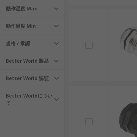
動作温度 Max
耐久性と長寿命：金属製ケーブルグランドは過酷
ただし、以下のようなデメリットも存在します。
動作温度 Min
初期コストが高い場合があります。
規格 / 承認
材質やサイズを誤ると十分なシール効果が得られ
適切な施工が行われないと性能が低下することが
Better World 製品
ケーブルグランドの選び方
Better World 認証
適切なケーブルグランドを選ぶためには、いくつかの要
Better Worldについ
材質：真鍮、亜鉛、ナイロン、アルミニウム、ポ
て
色：黒を基本に、白、灰色、青、赤など、用途や
最小径と最大径：導入するケーブルの太さに適合
耐候性と耐薬品性：屋外や化学プラントなど、日