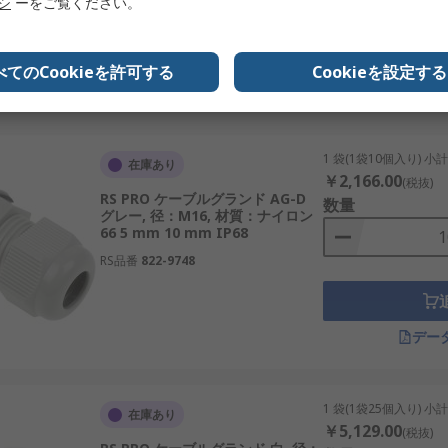
リシ
ーをご覧ください。
RS品番
822-9644
ランドです。
手メーカーで、幅広い産業分野で使用されています。
べてのCookieを許可する
Cookieを設定する
デー
の配線部品や産業用途で高い信頼を得ています。
1 袋(1袋10個入り) 小
在庫あり
ために欠かせない部品です。特に日本市場においては、再生可能
￥2,166.00
(税抜)
を選び、活用することで、機器やシステムの性能を最大限に引
RS PRO ケーブルグランド AG-D
数量
グレー, 径：M16, 材質：ナイロン
66 5 mm 10 mm IP68
ントのご紹介
RS品番
822-9748
的なサプライヤーとして認知されています。当社は、日本の高
トまで対応する幅広いケーブルグランドを卸売価格で取り扱っ
デー
ご確認ください。
1 袋(1袋25個入り) 小
在庫あり
￥5,129.00
(税抜)