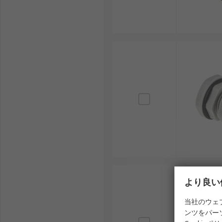
設置方法：ねじ込み式やスナップイン式など、施
ケーブルグランドの用途
ケーブルグランドは、産業から商業、ホビーまで幅広い
再生可能エネルギー設備：防水ケーブルグランド
産業用制御盤：多線用ケーブルグランドは、工場
輸送システム：鉄道の信号機や自動改札機に導入
通信インフラ：データセンターやAIサーバーの配
DIYやホビー：プラスチック製ケーブルグランドは
ケーブルグランドメーカー
より良い
ケーブルグランドは、国内外の信頼できるメーカーによ
当社のウェ
RS PRO：多様な用途に対応するラインナップを
ンツをパー
Lapp：ドイツの企業で、ケーブルアクセサリ分