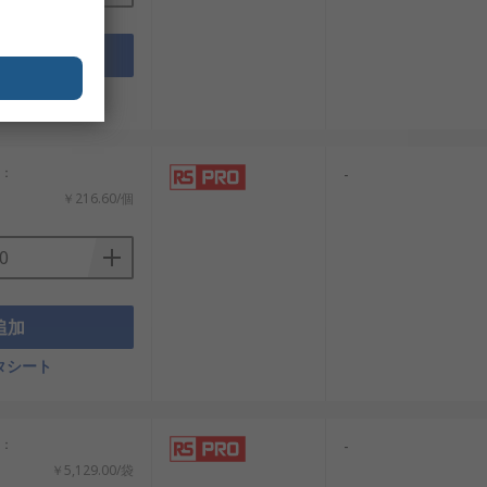
追加
タシート
計：
-
エネルギーやIoT、交通システムなどで
￥216.60/個
き出し、安定した運用を支えることがで
追加
い性能・信頼性基準を満たすケーブルグラ
ています。おすすめ品や交換部品も低価
タシート
計：
-
￥5,129.00/袋