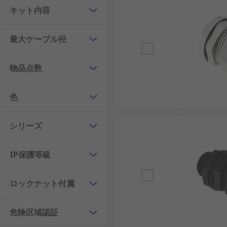
防水ケーブルグランド
：屋外設備や水回りの環境
キット内容
金属製ケーブルグランド
：真鍮やアルミニウム製
最大ケーブル径
プラスチック製ケーブルグランド
：ナイロンやポ
耐爆ケーブルグランド
：爆発のリスクがある環境
物品点数
多線用ケーブルグランド
：複数のケーブルをまと
曲がり型ケーブルグランド
：限られたスペースで
色
ケーブルグランドの利点
シリーズ
ケーブルグランドを使用することで、信頼性の高い配線
IP保護等級
防水・防塵性の確保：防水ケーブルグランドは、
ケーブルの固定と保護：金属製ケーブルグランド
ロックナット付属
設計の柔軟性：プラスチック製や曲がり型ケーブル
安全性の向上：耐爆ケーブルグランドは、化学工
危険区域認証
効率的な施工：多線用ケーブルグランドは、配電