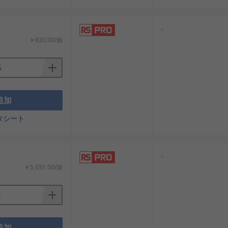
：
-
￥830.00/個
追加
タシート
：
-
￥5,031.00/袋
追加