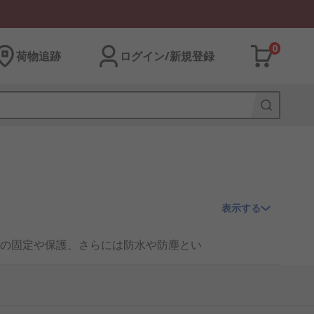
0
荷物追跡
ログイン/新規登録
表示する
の固定や保護、さらには防水や防塵とい
います。