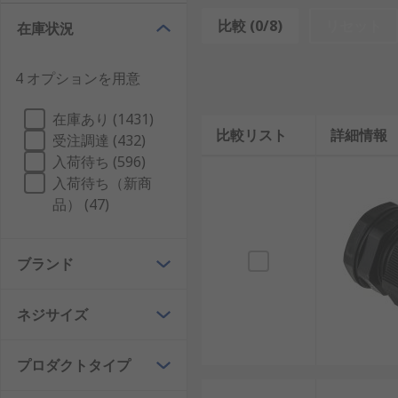
ケーブルグランドは、ケーブルを挿入して固定ナットや
比較 (0/8)
リセット
在庫状況
ィによって、耐久性と密閉性を確保します。
4 オプションを用意
主な機能は、ケーブルの固定、防水・防塵性の確保、機
施設で重要な役割を果たします。
在庫あり (1431)
比較リスト
詳細情報
ケーブルグランドとグロメットの違い
受注調達 (432)
入荷待ち (596)
ケーブルグランドとグロメットはいずれもケーブルの通
入荷待ち（新商
触部分を保護し摩耗を防ぐことを目的としています。一
品） (47)
ます。
ブランド
日本国内の工場設備では、グロメットは主に簡易的な保
安定稼働を支えるために採用されています。特に防水ケ
ネジサイズ
ケーブルグランドの種類
プロダクトタイプ
ケーブルグランドにはさまざまな種類があり、用途や環