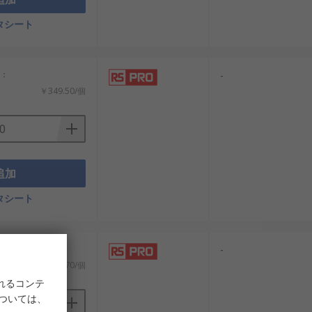
タシート
計：
-
￥349.50/個
追加
タシート
計：
-
￥336.70/個
れるコンテ
については、