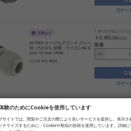
工環境に適した取り付け方式を選びます。
デー
用途で使用されています。
1 袋(1袋10個入り) 小
在庫あり
￥3,495.00
(税抜)
は、太陽光発電パネルや風力発電設備の配線に使用されます。
RS PRO ケーブルグランド グレー,
数量
径：PG13.5, 材質：ナイロン66 6
の自動化設備や半導体製造装置で利用されます。
mm 12 mm IP68
され、安全な配線を実現します。
RS品番
822-9656
線保護に利用されます。
、家庭用IoT機器や自作PCの配線整理に役立ちます。
デー
1 袋(1袋10個入り) 小
在庫あり
体験のためにCookieを使用しています
って製造されています。以下は代表的なメーカーです。
￥3,367.00
(税抜)
RS PRO ケーブルグランド グレー,
数量
ブサイトでは、閲覧やご注文の際により良いサービスを提供し、表示さ
展開しています。
径：PG9, 材質：ナイロン66 4 mm
ソナライズするために、Cookieや類似の技術を使用しています。詳細
8 mm IP68
野で世界的に評価されています。