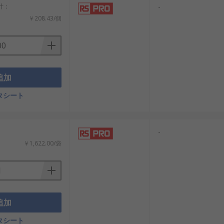
小計：
-
￥208.43/個
追加
タシート
：
-
￥1,622.00/袋
追加
タシート