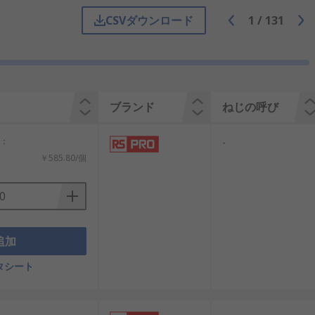
ぎます。柔軟なシール材や金属製のボデ
CSVダウンロード
1
/
131
は、屋外のソーラー発電設備や風力発電
ブランド
ねじの呼び
計：
-
ットは主にゴム製で、ケーブルと穴の接
￥585.80/個
防塵性を確保するための構造を持ってい
ターやデータセンターにおいて長期間の
追加
タシート