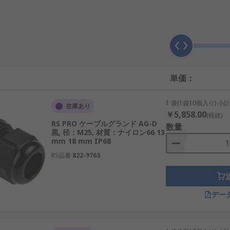
シール部で締め付けることで、外部からの水や粉塵の侵入を防
械的ストレスからの保護です。例えば、防水ケーブルグランド
単価：
1 袋(1袋10個入り) 小
線部に使用されますが、その構造と機能は異なります。グロメ
在庫あり
￥5,858.00
(税抜)
方ケーブルグランドは、ケーブルをしっかりと固定し、防水・
RS PRO ケーブルグランド AG-D
数量
黒, 径：M25, 材質：ナイロン66 13
mm 18 mm IP68
護用として使用されるのに対し、ケーブルグランドは物流セン
RS品番
822-9763
ーブルグランドは、台風や豪雨の多い環境で必要不可欠です。
デー
境条件によって選ばれます。以下に代表的な種類を示します。