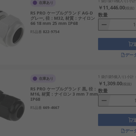
1 袋(1袋10個入り) 小
在庫あり
で使用され、雨水や湿気からケーブルを保護します。
￥11,446.00
(税抜)
RS PRO ケーブルグランド AG-D
で、耐久性が高く、産業用機械や電力設備に適しています。
数量
グレー, 径：M32, 材質：ナイロン
66 18 mm 25 mm IP68
リアミド素材を使用し、軽量で取り扱いやすく、IoT機器や家
RS品番
822-9754
で使用され、国内の化学プラントやエネルギー施設で採用され
めて導入できる構造で、配電盤や制御盤に利用されます。
配線を行う際に使用され、設計の柔軟性を高めます。
デー
1 袋(1袋5個入り) 小計
在庫あり
と安全性を実現できます。
￥1,309.00
(税抜)
RS PRO ケーブルグランド 黒, 径：
数量
M16, 材質：ナイロン 3 mm 7 mm
風力発電の制御ユニットや鉄道の信号設備で雨水や粉塵の侵入
IP68
は、産業用ロボットや半導体製造装置で振動や摩耗からケーブ
RS品番
669-4667
グランドは、IoT機器や家庭用機器での多様なデザインに対
場や石油精製所で爆発リスクを低減します。
デー
盤や再生可能エネルギー設備の施工効率を高めます。