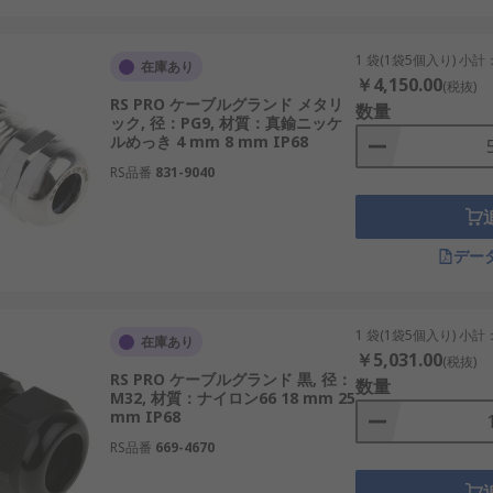
な環境下でも長期間安定稼働が可能です。
1 袋(1袋5個入り) 小計
在庫あり
￥4,150.00
(税抜)
RS PRO ケーブルグランド メタリ
数量
ック, 径：PG9, 材質：真鍮ニッケ
ルめっき 4 mm 8 mm IP68
ません。
RS品番
831-9040
あります。
デー
素を考慮する必要があります。
1 袋(1袋5個入り) 小計
在庫あり
リアミドなど、使用環境に応じた材質を選びます。
￥5,031.00
(税抜)
RS PRO ケーブルグランド 黒, 径：
数量
環境に合わせた色を選定します。
M32, 材質：ナイロン66 18 mm 25
mm IP68
した範囲を確認することが重要です。
RS品番
669-4670
本の多様な環境に適した製品を選びます。