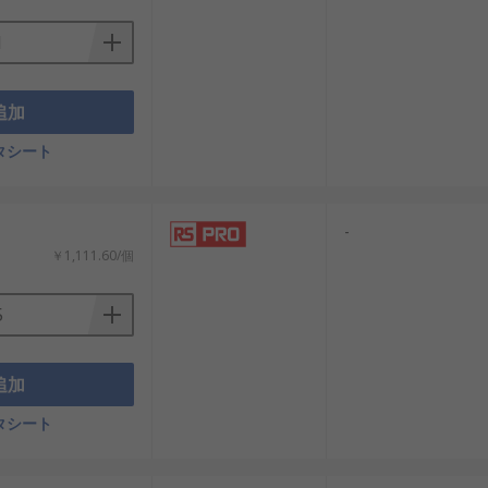
追加
タシート
：
-
￥1,111.60/個
追加
タシート